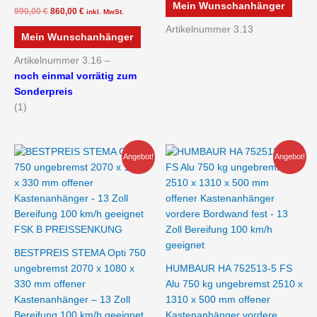
Mein Wunschanhänger
990,00
€
860,00
€
inkl. MwSt.
Artikelnummer 3.13
Mein Wunschanhänger
Artikelnummer 3.16 –
noch einmal vorrätig zum
Sonderpreis
(1)
Ursprünglicher
Aktueller
Ursprünglicher
Aktueller
Angebot!
Angebot!
Preis
Preis
Preis
Preis
war:
ist:
war:
ist:
840,00 €
610,00 €.
1.896,00 €
1.599,00 €.
BESTPREIS STEMA Opti 750
ungebremst 2070 x 1080 x
HUMBAUR HA 752513-5 FS
330 mm offener
Alu 750 kg ungebremst 2510 x
Kastenanhänger – 13 Zoll
1310 x 500 mm offener
Bereifung 100 km/h geeignet
Kastenanhänger vordere