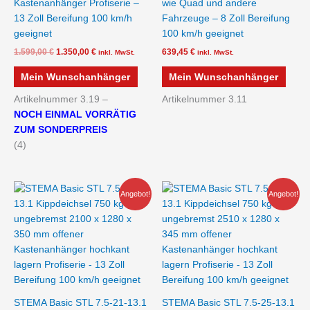
Kastenanhänger Profiserie –
wie Quad und andere
13 Zoll Bereifung 100 km/h
Fahrzeuge – 8 Zoll Bereifung
geeignet
100 km/h geeignet
1.599,00
€
1.350,00
€
639,45
€
inkl. MwSt.
inkl. MwSt.
Mein Wunschanhänger
Mein Wunschanhänger
Artikelnummer 3.19 –
Artikelnummer 3.11
NOCH EINMAL VORRÄTIG
ZUM SONDERPREIS
(4)
Ursprünglicher
Aktueller
Ursprünglicher
Aktueller
Angebot!
Angebot!
Preis
Preis
Preis
Preis
war:
ist:
war:
ist:
1.199,00 €
980,00 €.
1.325,00 €
1.140,00 €.
STEMA Basic STL 7.5-21-13.1
STEMA Basic STL 7.5-25-13.1