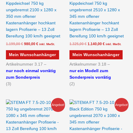
Kippdeichsel 750 kg
Kippdeichsel 750 kg
ungebremst 2100 x 1280 x
ungebremst 2510 x 1280 x
350 mm offener
345 mm offener
Kastenanhänger hochkant
Kastenanhänger hochkant
lagern Profiserie – 13 Zoll
lagern Profiserie – 13 Zoll
Bereifung 100 km/h geeignet
Bereifung 100 km/h geeignet
1.199,00
€
980,00
€
1.325,00
€
1.140,00
€
inkl. MwSt.
inkl. MwSt.
Mein Wunschanhänger
Mein Wunschanhänger
Artikelnummer 3.17 –
Artikelnummer 3.18 –
nur noch einmal vorrätig
nur ein Modell zum
zum Sonderpreis
Sonderpreis vorrätig
(3)
(2)
Ursprünglicher
Aktueller
Ursprünglicher
Aktueller
Angebot!
Angebot!
Preis
Preis
Preis
Preis
war:
ist:
war:
ist:
949,00 €
720,00 €.
1.189,00 €
949,00 €.