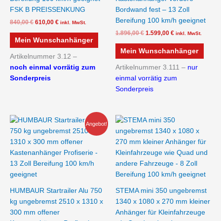
FSK B PREISSENKUNG
Bordwand fest – 13 Zoll
Bereifung 100 km/h geeignet
840,00
€
610,00
€
inkl. MwSt.
1.896,00
€
1.599,00
€
inkl. MwSt.
Mein Wunschanhänger
Mein Wunschanhänger
Artikelnummer 3.12 –
noch einmal vorrätig zum
Artikelnummer 3.111 –
nur
Sonderpreis
einmal vorrätig zum
Sonderpreis
Ursprünglicher
Aktueller
Angebot!
Preis
Preis
war:
ist:
1.599,00 €
1.350,00 €.
HUMBAUR Startrailer Alu 750
STEMA mini 350 ungebremst
kg ungebremst 2510 x 1310 x
1340 x 1080 x 270 mm kleiner
300 mm offener
Anhänger für Kleinfahrzeuge