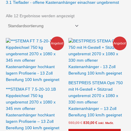
3.1 Tieflader - offene Kastenanhänger einachser ungebremst
Alle 12 Ergebnisse werden angezeigt
Ursprünglicher
Aktueller
Ursprünglicher
Aktueller
Angebot!
Angebot!
Preis
Preis
Preis
Preis
war:
ist:
war:
ist:
990,00 €
860,00 €.
980,00 €
830,00 €.
BESTPREIS STEMA Opti 750
***STEMA FT 7.5-20-10.1B
mit H-Gestell + Stützrad
Kippdeichsel 750 kg
ungebremst 2070 x 1080 x
ungebremst 2070 x 1080 x
330 mm offener
345 mm offener
Kastenanhänger – 13 Zoll
Kastenanhänger hochkant
Bereifung 100 km/h geeignet
lagern Profiserie – 13 Zoll
980,00
€
830,00
€
inkl. MwSt.
Bereifung 100 km/h geeignet