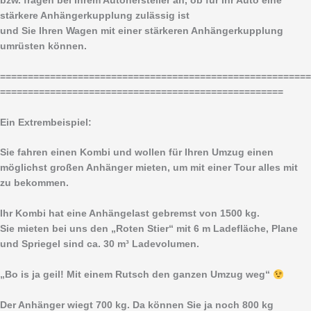
bzw. fragen bei Ihrem Autohersteller an, ob für Ihr Auto eine
stärkere Anhängerkupplung zulässig ist
und Sie Ihren Wagen mit einer stärkeren Anhängerkupplung
umrüsten können.
========================================================
===================================================
Ein Extrembeispiel:
Sie fahren einen Kombi und wollen für Ihren Umzug einen
möglichst großen Anhänger mieten, um mit einer Tour alles mit
zu bekommen.
Ihr Kombi hat eine Anhängelast gebremst von 1500 kg.
Sie mieten bei uns den „Roten Stier“ mit 6 m Ladefläche, Plane
und Spriegel sind ca. 30 m³ Ladevolumen.
„Bo is ja geil! Mit einem Rutsch den ganzen Umzug weg“
Der Anhänger wiegt 700 kg. Da können Sie ja noch 800 kg