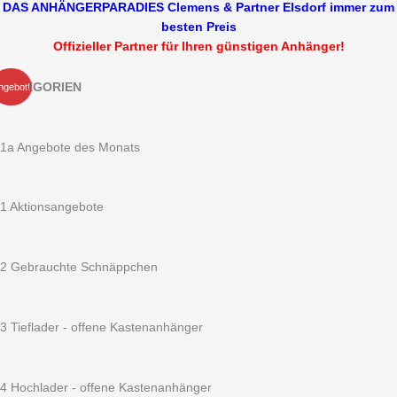
DAS ANHÄNGERPARADIES Clemens & Partner Elsdorf immer zum
besten Preis
Offizieller Partner für Ihren günstigen Anhänger!
Ursprünglicher
Aktueller
HUMBAUR
KATEGORIEN
ngebot!
Preis
Preis
HA
war:
ist:
752513-
1.896,00 €
1.599,00 €.
5
1a Angebote des Monats
FS
Alu
750
1 Aktionsangebote
kg
ungebremst
2510
2 Gebrauchte Schnäppchen
x
1310
x
3 Tieflader - offene Kastenanhänger
500
mm
offener
4 Hochlader - offene Kastenanhänger