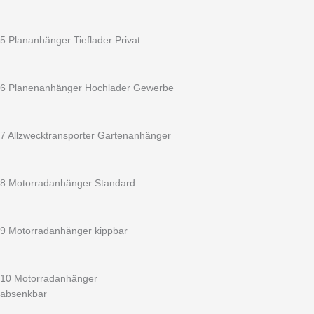
Kastenanhänger
vordere
Bordwand
5 Plananhänger Tieflader Privat
fest
-
13
6 Planenanhänger Hochlader Gewerbe
Zoll
Bereifung
100
7 Allzwecktransporter Gartenanhänger
km/h
geeignet
Menge
8 Motorradanhänger Standard
9 Motorradanhänger kippbar
10 Motorradanhänger
absenkbar