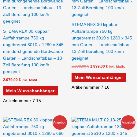
STEMA REX 30 kippbar
STEMA REX 30 kippbar
Auffahrrampe 750 kg
Auffahrrampe 750 kg
ungebremst 3010 x 1280 x 345
ungebremst 3010 x 1280 x 345
mm Garten + Landschaftsbau –
mm durchgehende Bordwände
13 Zoll Bereifung 100 km/h
Garten + Landschaftsbau – 13
geeignet
Zoll Bereifung 100 km/h
2.079,00
€
1.899,00
€
inkl. MwSt.
geeignet
Mein Wunschanhänger
2.079,00
€
inkl. MwSt.
Artikelnummer 7.16
Mein Wunschanhänger
Artikelnummer 7.15
Ursprünglicher
Aktueller
Ursprünglicher
Aktueller
Angebot!
Angebot!
Preis
Preis
Preis
Preis
war:
ist:
war:
ist:
2.259,00 €
2.100,00 €.
3.379,00 €
2.949,00 €.