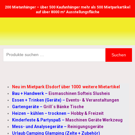
Zum
200 Mietanhänger – über 500 Kaufanhänger mehr als 500 Mietparkartikel
Inhalt
auf über 8000 m² Ausstellungsfläche
springen
Suchen
Suchen
nach:
Neu im Mietpark Elsdorf über 1000 weitere Mietartikel
Bau + Handwerk
–
Eismaschinen Softeis Slusheis
Essen + Trinken (Geräte)
–
Events- & Veranstaltungen
Gartengeräte
–
Grill´s Bänke Tische
Heizen – kühlen – trocknen
–
Hobby & Freizeit
Kinderfeste & Partyspaß
–
Maschinen Geräte Werkzeug
Mess- und Analysegeräte
–
Reinigungsgeräte
Urlaub Camping Glamping (Zelte + Zubehör)