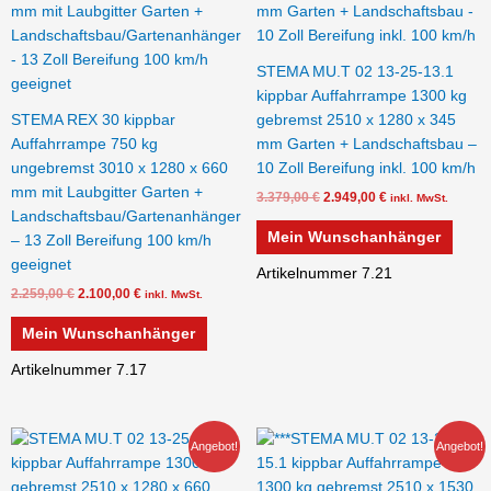
STEMA MU.T 02 13-25-13.1
kippbar Auffahrrampe 1300 kg
STEMA REX 30 kippbar
gebremst 2510 x 1280 x 345
Auffahrrampe 750 kg
mm Garten + Landschaftsbau –
ungebremst 3010 x 1280 x 660
10 Zoll Bereifung inkl. 100 km/h
mm mit Laubgitter Garten +
3.379,00
€
2.949,00
€
inkl. MwSt.
Landschaftsbau/Gartenanhänger
Mein Wunschanhänger
– 13 Zoll Bereifung 100 km/h
geeignet
Artikelnummer 7.21
2.259,00
€
2.100,00
€
inkl. MwSt.
Mein Wunschanhänger
Artikelnummer 7.17
Ursprünglicher
Aktueller
Ursprünglicher
Aktueller
Angebot!
Angebot!
Preis
Preis
Preis
Preis
war:
ist:
war:
ist:
3.555,00 €
3.299,00 €.
3.510,00 €
2.899,00 €.