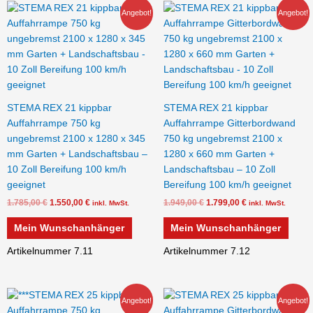
Ursprünglicher
Aktueller
Ursprünglicher
Aktueller
Angebot!
Angebot!
Preis
Preis
Preis
Preis
war:
ist:
war:
ist:
1.785,00 €
1.550,00 €.
1.949,00 €
1.799,00 €.
STEMA REX 21 kippbar
STEMA REX 21 kippbar
Auffahrrampe 750 kg
Auffahrrampe Gitterbordwand
ungebremst 2100 x 1280 x 345
750 kg ungebremst 2100 x
mm Garten + Landschaftsbau –
1280 x 660 mm Garten +
10 Zoll Bereifung 100 km/h
Landschaftsbau – 10 Zoll
geeignet
Bereifung 100 km/h geeignet
1.785,00
€
1.550,00
€
1.949,00
€
1.799,00
€
inkl. MwSt.
inkl. MwSt.
Mein Wunschanhänger
Mein Wunschanhänger
Artikelnummer 7.11
Artikelnummer 7.12
Ursprünglicher
Aktueller
Ursprünglicher
Aktueller
Angebot!
Angebot!
Preis
Preis
Preis
Preis