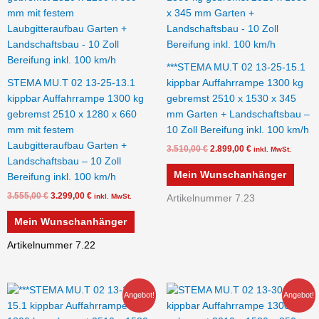
***STEMA MU.T 02 13-25-15.1
STEMA MU.T 02 13-25-13.1
kippbar Auffahrrampe 1300 kg
kippbar Auffahrrampe 1300 kg
gebremst 2510 x 1530 x 345
gebremst 2510 x 1280 x 660
mm Garten + Landschaftsbau –
mm mit festem
10 Zoll Bereifung inkl. 100 km/h
Laubgitteraufbau Garten +
3.510,00
€
2.899,00
€
inkl. MwSt.
Landschaftsbau – 10 Zoll
Mein Wunschanhänger
Bereifung inkl. 100 km/h
3.555,00
€
3.299,00
€
inkl. MwSt.
Artikelnummer 7.23
Mein Wunschanhänger
Artikelnummer 7.22
Ursprünglicher
Aktueller
Ursprünglicher
Aktueller
Angebot!
Angebot!
Preis
Preis
Preis
Preis
war:
ist:
war:
ist: