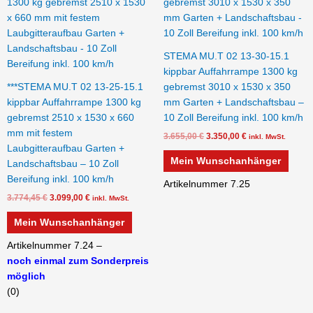
3.774,45 €
3.099,00 €.
3.655,00 €
3.350,00 €.
STEMA MU.T 02 13-30-15.1
kippbar Auffahrrampe 1300 kg
***STEMA MU.T 02 13-25-15.1
gebremst 3010 x 1530 x 350
kippbar Auffahrrampe 1300 kg
mm Garten + Landschaftsbau –
gebremst 2510 x 1530 x 660
10 Zoll Bereifung inkl. 100 km/h
mm mit festem
3.655,00
€
3.350,00
€
inkl. MwSt.
Laubgitteraufbau Garten +
Mein Wunschanhänger
Landschaftsbau – 10 Zoll
Bereifung inkl. 100 km/h
Artikelnummer 7.25
3.774,45
€
3.099,00
€
inkl. MwSt.
Mein Wunschanhänger
Artikelnummer 7.24 –
noch einmal zum Sonderpreis
möglich
(0)