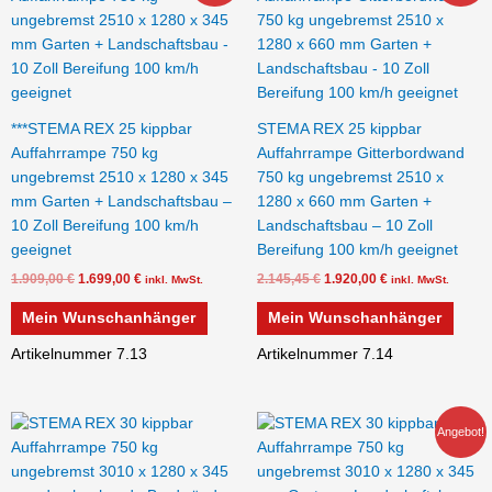
war:
ist:
war:
ist:
1.909,00 €
1.699,00 €.
2.145,45 €
1.920,00 €.
***STEMA REX 25 kippbar
STEMA REX 25 kippbar
Auffahrrampe 750 kg
Auffahrrampe Gitterbordwand
ungebremst 2510 x 1280 x 345
750 kg ungebremst 2510 x
mm Garten + Landschaftsbau –
1280 x 660 mm Garten +
10 Zoll Bereifung 100 km/h
Landschaftsbau – 10 Zoll
geeignet
Bereifung 100 km/h geeignet
1.909,00
€
1.699,00
€
2.145,45
€
1.920,00
€
inkl. MwSt.
inkl. MwSt.
Mein Wunschanhänger
Mein Wunschanhänger
Artikelnummer 7.13
Artikelnummer 7.14
Ursprünglicher
Aktueller
Angebot!
Preis
Preis
war:
ist:
2.079,00 €
1.899,00 €.