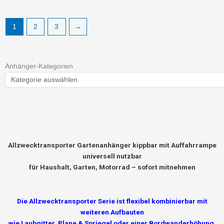
1
2
3
→
Anhänger-Kategorien
Allzwecktransporter Gartenanhänger kippbar mit Auffahrrampe
universell nutzbar
für Haushalt, Garten, Motorrad – sofort mitnehmen
Die Allzwecktransporter Serie ist flexibel kombinierbar mit
weiteren Aufbauten
wie Laubgitter, Plane & Spriegel oder einer Bordwanderhöhung.