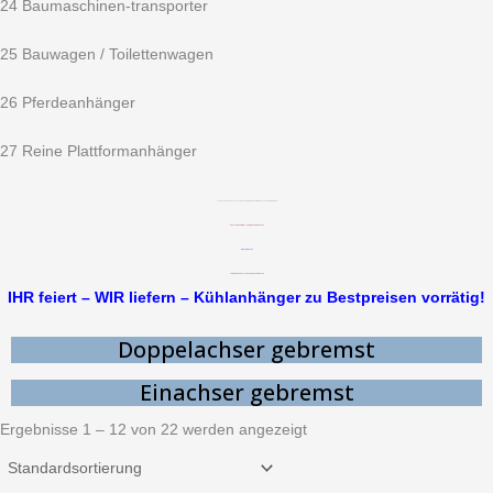
24 Baumaschinen-transporter
25 Bauwagen / Toilettenwagen
26 Pferdeanhänger
27 Reine Plattformanhänger
15. Kuehlanhaenger – jetzt günstige Preise sichern im Kühlanhängerparadies!
Kühlanhänger in allen Größen bei uns auch
mit
Rohrbahnen
zum hängenden Fleischtransport möglich.
IHR feiert – WIR liefern – Kühlanhänger zu Bestpreisen vorrätig!
Doppelachser gebremst
Einachser gebremst
Ergebnisse 1 – 12 von 22 werden angezeigt