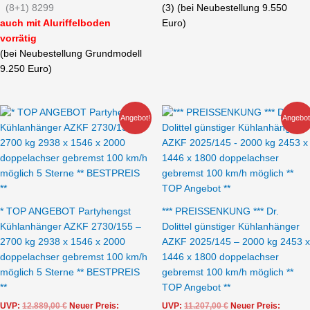
(8+1) 8299
(3) (bei Neubestellung 9.550
auch mit Aluriffelboden
Euro)
vorrätig
(bei Neubestellung Grundmodell
9.250 Euro)
Aktueller
Ursprünglicher
Aktueller
Ursprünglicher
Angebot!
Angebot
Preis
Preis
Preis
Preis
ist:
war:
ist:
war:
10.899,00 €.
12.889,00 €
9.399,00 €.
11.207,00 €
* TOP ANGEBOT Partyhengst
*** PREISSENKUNG *** Dr.
Kühlanhänger AZKF 2730/155 –
Dolittel günstiger Kühlanhänger
2700 kg 2938 x 1546 x 2000
AZKF 2025/145 – 2000 kg 2453 x
doppelachser gebremst 100 km/h
1446 x 1800 doppelachser
möglich 5 Sterne ** BESTPREIS
gebremst 100 km/h möglich **
**
TOP Angebot **
UVP:
12.889,00
€
Neuer Preis:
UVP:
11.207,00
€
Neuer Preis: