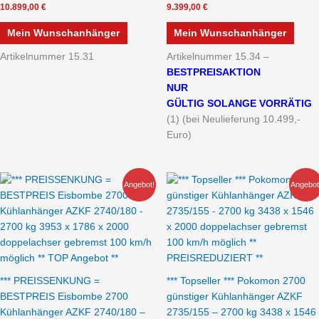
10.899,00
€
9.399,00
€
Mein Wunschanhänger
Mein Wunschanhänger
Artikelnummer 15.31
Artikelnummer 15.34 –
B
ESTPREISAKTION
NUR
GÜLTIG SOLANGE VORRÄTIG
(1) (bei Neulieferung 10.499,-
Euro)
Aktueller
Ursprünglicher
Aktueller
Ursprünglicher
Angebot!
Angebot
Preis
Preis
Preis
Preis
ist:
war:
ist:
war:
13.640,00 €.
16.720,00 €
11.450,00 €.
13.227,00 €
*** PREISSENKUNG =
*** Topseller *** Pokomon 2700
BESTPREIS Eisbombe 2700
günstiger Kühlanhänger AZKF
Kühlanhänger AZKF 2740/180 –
2735/155 – 2700 kg 3438 x 1546