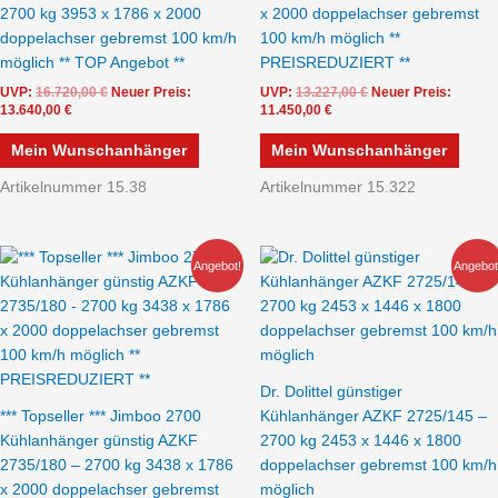
2700 kg 3953 x 1786 x 2000
x 2000 doppelachser gebremst
doppelachser gebremst 100 km/h
100 km/h möglich **
möglich ** TOP Angebot **
PREISREDUZIERT **
UVP:
16.720,00
€
Neuer Preis:
UVP:
13.227,00
€
Neuer Preis:
13.640,00
€
11.450,00
€
Mein Wunschanhänger
Mein Wunschanhänger
Artikelnummer 15.38
Artikelnummer 15.322
Aktueller
Ursprünglicher
Aktueller
Ursprünglicher
Angebot!
Angebot
Preis
Preis
Preis
Preis
ist:
war:
ist:
war:
10.499,00 €.
15.232,00 €
9.799,00 €.
11.490,00 €
Dr. Dolittel günstiger
*** Topseller *** Jimboo 2700
Kühlanhänger AZKF 2725/145 –
Kühlanhänger günstig AZKF
2700 kg 2453 x 1446 x 1800
2735/180 – 2700 kg 3438 x 1786
doppelachser gebremst 100 km/h
x 2000 doppelachser gebremst
möglich