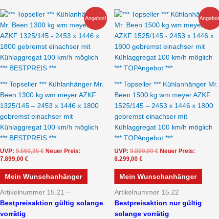
Aktueller
Ursprünglicher
Aktueller
Ursprünglicher
Angebot!
Angebot
Preis
Preis
Preis
Preis
ist:
war:
ist:
war:
7.899,00 €.
9.560,35 €
8.299,00 €.
9.850,00 €
*** Topseller *** Kühlanhänger Mr.
*** Topseller *** Kühlanhänger Mr.
Been 1300 kg wm meyer AZKF
Been 1500 kg wm meyer AZKF
1325/145 – 2453 x 1446 x 1800
1525/145 – 2453 x 1446 x 1800
gebremst einachser mit
gebremst einachser mit
Kühlaggregat 100 km/h möglich
Kühlaggregat 100 km/h möglich
*** BESTPREIS ***
*** TOPAngebot ***
UVP:
9.560,35
€
Neuer Preis:
UVP:
9.850,00
€
Neuer Preis:
7.899,00
€
8.299,00
€
Mein Wunschanhänger
Mein Wunschanhänger
Artikelnummer 15.21 –
Artikelnummer 15.22
Bestpreisaktion gültig solange
Bestpreisaktion nur gültig
vorrätig
solange vorrätig