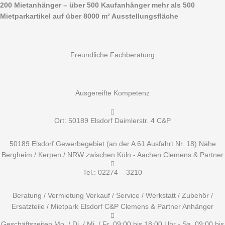
Zum
Suchen
200 Mietanhänger – über 500 Kaufanhänger mehr als 500
Inhalt
nach:
Mietparkartikel auf über 8000 m² Ausstellungsfläche
springen
Freundliche Fachberatung
Ausgereifte Kompetenz
Ort: 50189 Elsdorf Daimlerstr. 4 C&P
50189 Elsdorf Gewerbegebiet (an der A 61 Ausfahrt Nr. 18) Nähe
Bergheim / Kerpen / NRW zwischen Köln - Aachen Clemens & Partner
Tel.: 02274 – 3210
Beratung / Vermietung Verkauf / Service / Werkstatt / Zubehör /
Ersatzteile / Mietpark Elsdorf C&P Clemens & Partner Anhänger
Geschäftszeiten Mo. / Di. / Mi. / Fr. 09:00 bis 18:00 Uhr - Sa. 09:00 bis