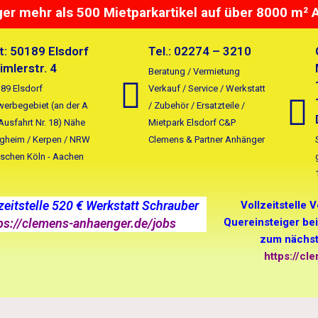
r mehr als 500 Mietparkartikel auf über 8000 m² 
t: 50189 Elsdorf
Tel.: 02274 – 3210
imlerstr. 4
Beratung / Vermietung
89 Elsdorf
Verkauf / Service / Werkstatt
erbegebiet (an der A
/ Zubehör / Ersatzteile /
Ausfahrt Nr. 18) Nähe
Mietpark Elsdorf C&P
gheim / Kerpen / NRW
Clemens & Partner Anhänger
schen Köln - Aachen
lzeitstelle 520 € Werkstatt Schrauber
Vollzeitstelle 
ps://clemens-anhaenger.de/jobs
Quereinsteiger be
zum nächst
https://c