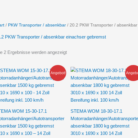
art
/
PKW Transporter / absenkbar
/ 20.2 PKW Transporter / absenkbar
.2 PKW Transporter / absenkbar einachser gebremst
le 2 Ergebnisse werden angezeigt
Ursprünglicher
Aktueller
Ursprünglicher
Aktueller
Angebot!
Angebo
Preis
Preis
Preis
Preis
war:
ist:
war:
ist:
6.939,00 €
5.240,00 €.
7.209,00 €
5.599,00 €.
TEMA WOM 15-30-17.1
STEMA WOM 18-30-17.1
torradanhänger/Autotransporter
Motorradanhänger/Autotransporte
senkbar 1500 kg gebremst
absenkbar 1800 kg gebremst
10 x 1690 x 100 – 14 Zoll
3010 x 1690 x 100 14 Zoll