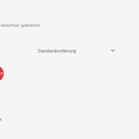
 einachser gebremst
t!
r