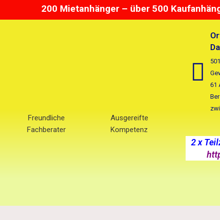
Zum
200 Mietanhänger – über 500 Kaufanhänge
Inhalt
springen
Or
Da
501
Gew
61 
Ber
zwi
Freundliche
Ausgereifte
Fachberater
Kompetenz
2 x Tei
htt