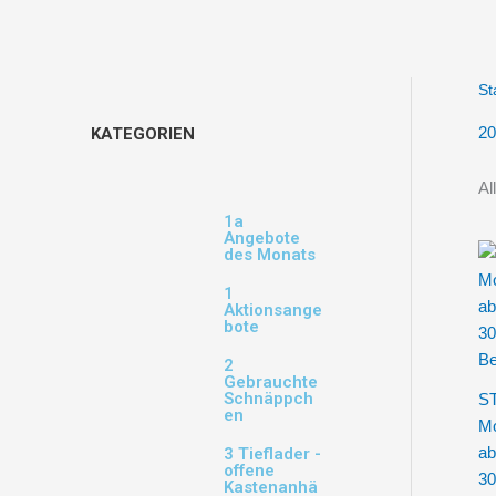
St
20
KATEGORIEN
Al
1a
Angebote
des Monats
1
Aktionsange
bote
2
Gebrauchte
Schnäppch
S
en
Mo
ab
3 Tieflader -
offene
30
Kastenanhä