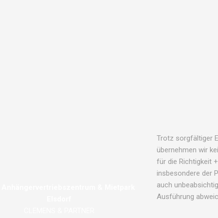
Trotz sorgfältiger 
übernehmen wir kei
für die Richtigkeit
insbesondere der 
auch unbeabsichtig
Anhängervertriebszentrum & Mietpark
Ausführung abweic
Elsdorf
CLEMENS & PARTNER