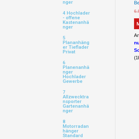
nger
Be
6.
4 Hochlader
- offene
Kastenanhä
nger
Ar
5
Plananhäng
nu
er Tieflader
So
Privat
(1
6
Planenanhä
nger
Hochlader
Gewerbe
7
Allzwecktra
nsporter
Gartenanhä
nger
8
Motorradan
hänger
Standard