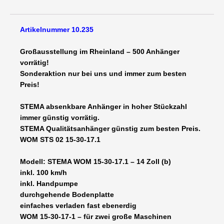
17.1
Motorradanhänger/Autotransporter
Artikelnummer 10.235
absenkbar
1500
Großausstellung im Rheinland – 500 Anhänger
kg
vorrätig!
gebremst
Sonderaktion nur bei uns und immer zum besten
3010
Preis!
x
1690
STEMA absenkbare Anhänger in hoher Stückzahl
x
immer günstig vorrätig.
100
STEMA Qualitätsanhänger günstig zum besten Preis.
-
WOM STS 02 15-30-17.1
14
Zoll
Modell: STEMA WOM 15-30-17.1 – 14 Zoll (b)
Bereifung
inkl. 100 km/h
inkl.
inkl. Handpumpe
100
durchgehende Bodenplatte
km/h
einfaches verladen fast ebenerdig
Menge
WOM 15-30-17-1 – für zwei große Maschinen