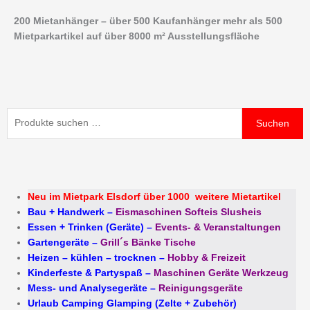
Zum
200 Mietanhänger – über 500 Kaufanhänger mehr als 500
Inhalt
Mietparkartikel auf über 8000 m² Ausstellungsfläche
springen
Suchen
Suchen
nach:
Neu im Mietpark Elsdorf über 1000 weitere Mietartikel
Bau + Handwerk
–
Eismaschinen Softeis Slusheis
Essen + Trinken (Geräte)
–
Events- & Veranstaltungen
Gartengeräte
–
Grill´s Bänke Tische
Heizen – kühlen – trocknen
–
Hobby & Freizeit
Kinderfeste & Partyspaß
–
Maschinen Geräte Werkzeug
Mess- und Analysegeräte
–
Reinigungsgeräte
Urlaub Camping Glamping (Zelte + Zubehör)