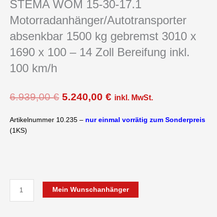
STEMA WOM 15-30-17.1
Motorradanhänger/Autotransporter
absenkbar 1500 kg gebremst 3010 x
1690 x 100 – 14 Zoll Bereifung inkl.
100 km/h
Ursprünglicher
Aktueller
6.939,00
€
5.240,00
€
inkl. MwSt.
Preis
Preis
war:
ist:
Artikelnummer 10.235 –
nur einmal vorrätig zum Sonderpreis
6.939,00 €
5.240,00 €.
(1KS)
STEMA
Mein Wunschanhänger
WOM
15-
30-