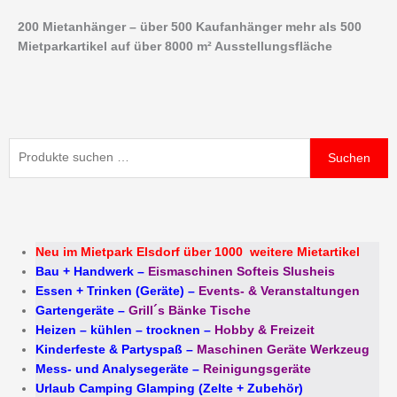
Zum
Erforderlich
Erforderlich
200 Mietanhänger – über 500 Kaufanhänger mehr als 500
Inhalt
Mietparkartikel auf über 8000 m² Ausstellungsfläche
springen
Suchen
Suchen
nach:
Neu im Mietpark Elsdorf über 1000 weitere Mietartikel
Bau + Handwerk
–
Eismaschinen Softeis Slusheis
Essen + Trinken (Geräte)
–
Events- & Veranstaltungen
Gartengeräte
–
Grill´s Bänke Tische
Heizen – kühlen – trocknen
–
Hobby & Freizeit
Kinderfeste & Partyspaß
–
Maschinen Geräte Werkzeug
Mess- und Analysegeräte
–
Reinigungsgeräte
Urlaub Camping Glamping (Zelte + Zubehör)