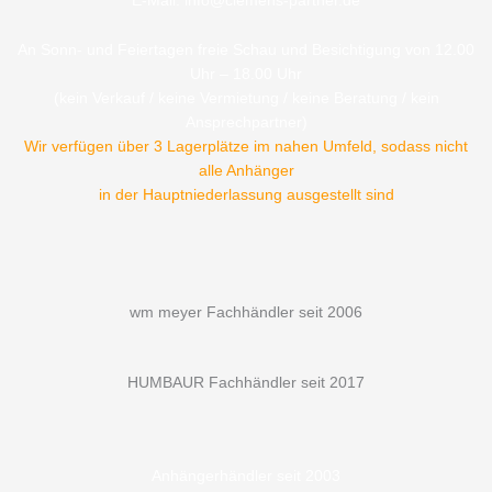
E-Mail: info@clemens-partner.de
An Sonn- und Feiertagen freie Schau und Besichtigung von 12.00
Uhr – 18.00 Uhr
(kein Verkauf / keine Vermietung / keine Beratung / kein
Ansprechpartner)
Wir verfügen über 3 Lagerplätze im nahen Umfeld, sodass nicht
alle Anhänger
in der Hauptniederlassung ausgestellt sind
wm meyer Fachhändler seit 2006
HUMBAUR Fachhändler seit 2017
Anhängerhändler seit 2003