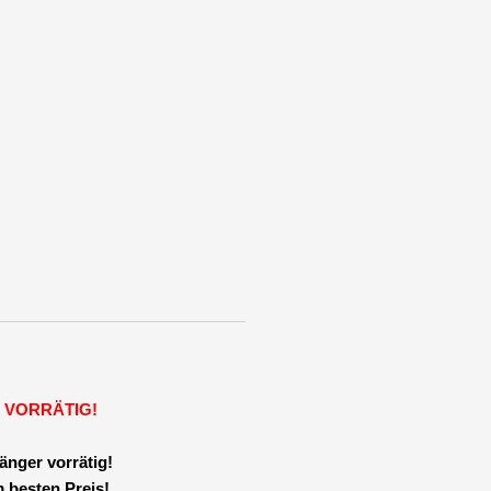
MPE
pumpe
h
ich
ge
 VORRÄTIG!
änger vorrätig!
 besten Preis!