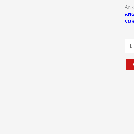
Arti
ANG
VOR
TOP
ANG
wm
mey
Drei
Alu
güns
HKC
3540
-
3500
kg
4000