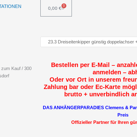
0
TATIONEN
0,00
€
WARENKORB
Bestellen per E-Mail – anzahl
 zum Kauf / 300
anmelden – ab
sdorf
Oder vor Ort in unserem freun
Zahlung bar oder Ec-Karte mögl
brutto + unverbindlich a
DAS ANHÄNGERPARADIES Clemens & Partne
Preis
Offizieller Partner für Ihren g