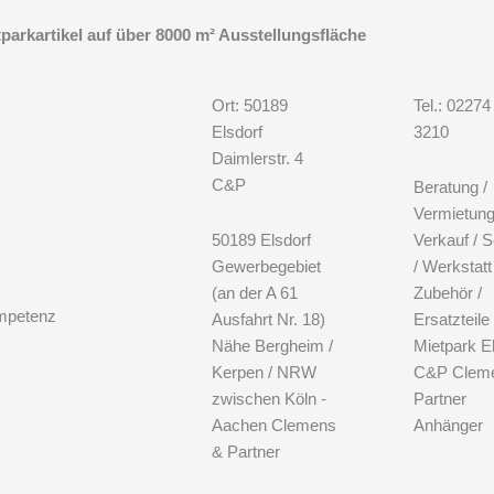
arkartikel auf über 8000 m² Ausstellungsfläche
Ort: 50189
Tel.: 02274
Elsdorf
3210
Daimlerstr. 4
C&P
Beratung /
Vermietun
50189 Elsdorf
Verkauf / S
Gewerbegebiet
/ Werkstatt
(an der A 61
Zubehör /
mpetenz
Ausfahrt Nr. 18)
Ersatzteile 
Nähe Bergheim /
Mietpark E
Kerpen / NRW
C&P Clem
zwischen Köln -
Partner
Aachen Clemens
Anhänger
& Partner