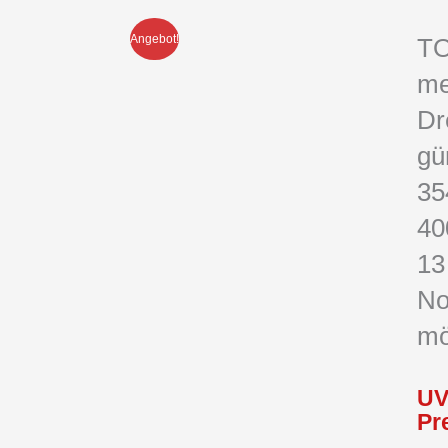
Angebot!
T
me
Dr
gü
35
40
13
No
mö
UV
Pr