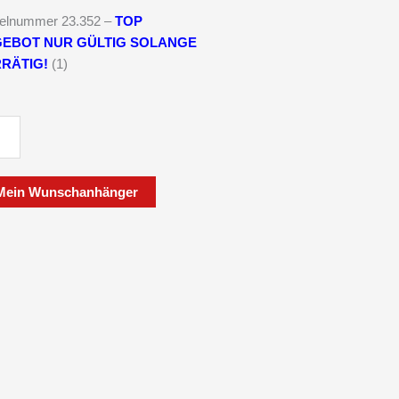
8.450,00 €.
10.189,00 €
kelnummer 23.352 –
TOP
EBOT NUR GÜLTIG SOLANGE
RÄTIG!
(1)
EBOT
er
Mein Wunschanhänger
seitenkipper
tig
/200