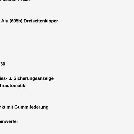
u (605b) Dreiseitenkipper
330
iss- u. Sicherungsanzeige
ahrautomatik
inkt mit Gummifederung
einwerfer