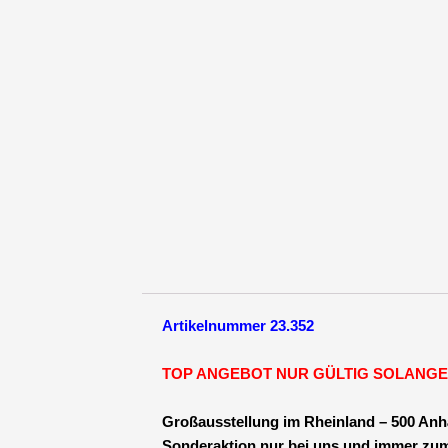
x
2000
x
330
-
13
Zoll
E-
PU
+
Not
100
km/
mögl
Artikelnummer 23.352
Men
TOP ANGEBOT NUR GÜLTIG SOLANGE
Großausstellung im Rheinland – 500 Anh
Sonderaktion nur bei uns und immer zum