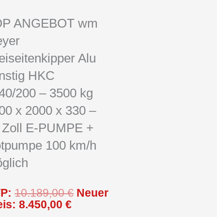
OP ANGEBOT wm
yer
eiseitenkipper Alu
nstig HKC
40/200 – 3500 kg
00 x 2000 x 330 –
 Zoll E-PUMPE +
tpumpe 100 km/h
glich
Aktueller
Ursprünglicher
P:
10.189,00
€
Neuer
Preis
Preis
eis:
8.450,00
€
ist:
war: