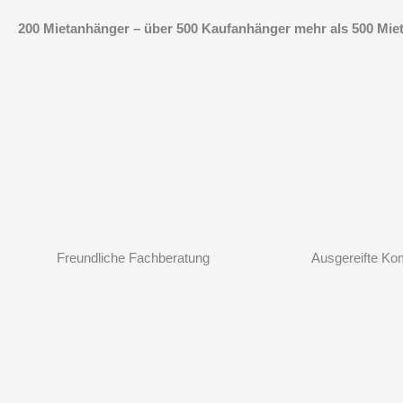
Zum
200 Mietanhänger – über 500 Kaufanhänger mehr als 500 Mietp
Inhalt
springen
Freundliche Fachberatung
Ausgereifte Ko