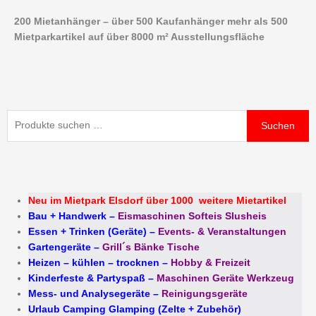
Zum
200 Mietanhänger – über 500 Kaufanhänger mehr als 500
Inhalt
Mietparkartikel auf über 8000 m² Ausstellungsfläche
springen
Suchen
Suchen
nach:
Neu im Mietpark Elsdorf über 1000 weitere Mietartikel
Bau + Handwerk
–
Eismaschinen Softeis Slusheis
Essen + Trinken (Geräte)
–
Events- & Veranstaltungen
Gartengeräte
–
Grill´s Bänke Tische
Heizen – kühlen – trocknen
–
Hobby & Freizeit
Kinderfeste & Partyspaß
–
Maschinen Geräte Werkzeug
Mess- und Analysegeräte
–
Reinigungsgeräte
Urlaub Camping Glamping (Zelte + Zubehör)