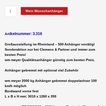
wm
Mein Wunschanhänger
meyer
BT
2030/126
Alu
ikelnummer: 3.316
Art
2000
kg
Großausstellung im Rheinland – 500 Anhänger vorrätig!
gebremst
Sonderaktion nur bei Clemens & Partner und immer zum
doppelachser
besten Preis!
3010
wm meyer Qualitätsanhänger günstig zum besten Preis.
x
1260
Anhänger gebremst
mit optional viel Zubehör
x
350
wm meyer 2000 kg Anhänger gebremst doppelachser 100
mm
km/h möglich
offener
Bordwand vorne fest
Kastenanhänger
L x B x H mm: 3010 x 1260 x 350
13
Zoll