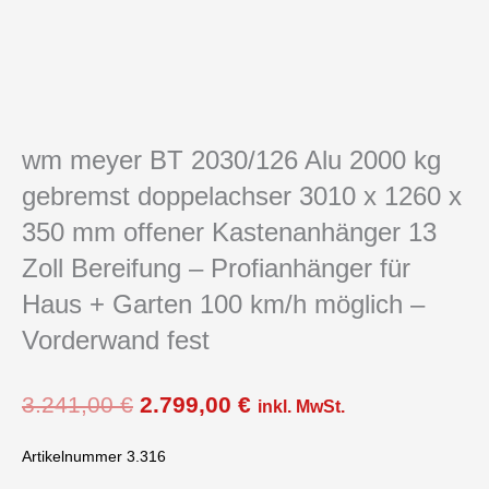
wm meyer BT 2030/126 Alu 2000 kg
gebremst doppelachser 3010 x 1260 x
350 mm offener Kastenanhänger 13
Zoll Bereifung – Profianhänger für
Haus + Garten 100 km/h möglich –
Vorderwand fest
Ursprünglicher
Aktueller
3.241,00
€
2.799,00
€
inkl. MwSt.
Preis
Preis
war:
ist:
Artikelnummer 3.316
3.241,00 €
2.799,00 €.