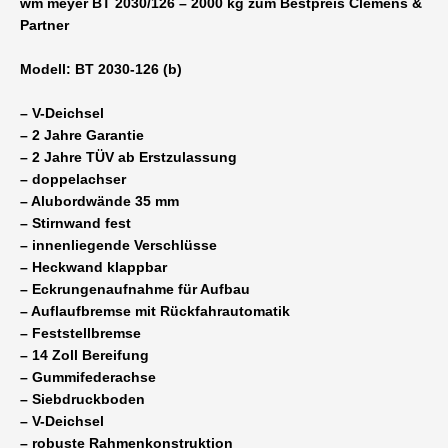
wm meyer BT 2030/126 – 2000 kg zum Bestpreis Clemens &
Bereifung
Partner
-
Profianhänger
Modell: BT 2030-126 (b)
für
Haus
– V-Deichsel
+
– 2 Jahre Garantie
Garten
– 2 Jahre TÜV ab Erstzulassung
100
– doppelachser
km/h
– Alubordwände 35 mm
möglich
– Stirnwand fest
-
– innenliegende Verschlüsse
Vorderwand
– Heckwand klappbar
fest
– Eckrungenaufnahme für Aufbau
Menge
– Auflaufbremse mit Rückfahrautomatik
– Feststellbremse
– 14 Zoll Bereifung
– Gummifederachse
– Siebdruckboden
– V-Deichsel
– robuste Rahmenkonstruktion