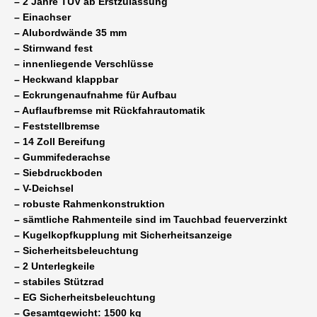
– 2 Jahre TÜV ab Erstzulassung
Garten
– Einachser
100
– Alubordwände 35 mm
km/h
– Stirnwand fest
möglich
– innenliegende Verschlüsse
Menge
– Heckwand klappbar
– Eckrungenaufnahme für Aufbau
– Auflaufbremse mit Rückfahrautomatik
– Feststellbremse
– 14 Zoll Bereifung
– Gummifederachse
– Siebdruckboden
– V-Deichsel
– robuste Rahmenkonstruktion
– sämtliche Rahmenteile sind im Tauchbad feuerverzinkt
– Kugelkopfkupplung mit Sicherheitsanzeige
– Sicherheitsbeleuchtung
– 2 Unterlegkeile
– stabiles Stützrad
– EG Sicherheitsbeleuchtung
– Gesamtgewicht: 1500 kg