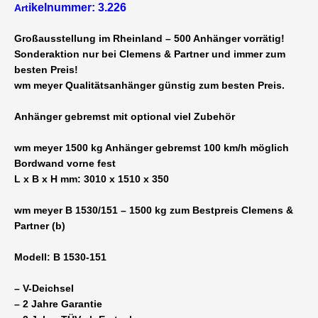
ikelnummer: 3.226
Art
1500
kg
Großausstellung im Rheinland – 500 Anhänger vorrätig!
gebremst
Sonderaktion nur bei Clemens & Partner und immer zum
3010
besten Preis!
x
wm meyer Qualitätsanhänger günstig zum besten Preis.
1510
x
Anhänger gebremst
mit optional viel Zubehör
350
mm
wm meyer 1500 kg Anhänger gebremst 100 km/h möglich
offener
Bordwand vorne fest
Kastenanhänger
L x B x H mm: 3010 x 1510 x 350
14
Zoll
wm meyer B 1530/151 – 1500 kg zum Bestpreis Clemens &
Bereifung
Partner (b)
-
viel
Modell: B 1530-151
Zuladung
für
– V-Deichsel
Haus
– 2 Jahre Garantie
+