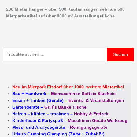
Zum
200 Mietanhänger – über 500 Kaufanhänger mehr als 500
Inhalt
Mietparkartikel auf über 8000 m² Ausstellungsfläche
springen
Suchen
Suchen
nach:
Neu im Mietpark Elsdorf über 1000 weitere Mietartikel
Bau + Handwerk
–
Eismaschinen Softeis Slusheis
Essen + Trinken (Geräte)
–
Events- & Veranstaltungen
Gartengeräte
–
Grill´s Bänke Tische
Heizen – kühlen – trocknen
–
Hobby & Freizeit
Kinderfeste & Partyspaß
–
Maschinen Geräte Werkzeug
Mess- und Analysegeräte
–
Reinigungsgeräte
Urlaub Camping Glamping (Zelte + Zubehör)