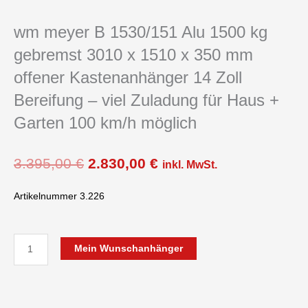
wm meyer B 1530/151 Alu 1500 kg
gebremst 3010 x 1510 x 350 mm
offener Kastenanhänger 14 Zoll
Bereifung – viel Zuladung für Haus +
Garten 100 km/h möglich
Ursprünglicher
Aktueller
3.395,00
€
2.830,00
€
inkl. MwSt.
Preis
Preis
war:
ist:
Artikelnummer 3.226
3.395,00 €
2.830,00 €.
wm
Mein Wunschanhänger
meyer
B
1530/151
Alu