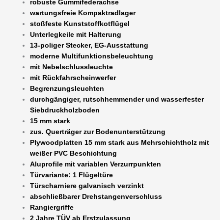
robuste Gummifederachse
wartungsfreie Kompaktradlager
stoßfeste Kunststoffkotflügel
Unterlegkeile mit Halterung
13-poliger Stecker, EG-Ausstattung
moderne Multifunktionsbeleuchtung
mit Nebelschlussleuchte
mit Rückfahrscheinwerfer
Begrenzungsleuchten
durchgängiger, rutschhemmender und wasserfester
Siebdruckholzboden
15 mm stark
zus. Querträger zur Bodenunterstützung
Plywoodplatten 15 mm stark aus Mehrschichtholz mit
weißer PVC Beschichtung
Aluprofile mit variablen Verzurrpunkten
Türvariante: 1 Flügeltüre
Türscharniere galvanisch verzinkt
abschließbarer Drehstangenverschluss
Rangiergriffe
2 Jahre TÜV ab Erstzulassung