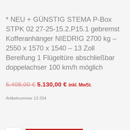
* NEU + GÜNSTIG STEMA P-Box
STPK 02 27-25-15.2.P15.1 gebremst
Kofferanhänger NIEDRIG 2700 kg –
2550 x 1570 x 1540 – 13 Zoll
Bereifung 1 Flügeltüre abschließbar
doppelachser 100 km/h möglich
Ursprünglicher
Aktueller
5.408,00
€
5.130,00
€
inkl. MwSt.
Preis
Preis
war:
ist:
Artikelnummer 13.334
5.408,00 €
5.130,00 €.