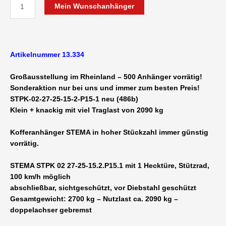
*
Mein Wunschanhänger
NEU
+
GÜNSTIG
STEMA
Artikelnummer 13.334
P-
Box
Großausstellung im Rheinland – 500 Anhänger vorrätig!
STPK
Sonderaktion nur bei uns und immer zum besten Preis!
02
STPK-02-27-25-15-2-P15-1 neu (486b)
27-
Klein + knackig mit viel Traglast von 2090 kg
25-
15.2.P15.1
Kofferanhänger STEMA in hoher Stückzahl immer günstig
gebremst
vorrätig.
Kofferanhänger
NIEDRIG
STEMA
STPK 02 27-25-15.2.P15.1 mit 1 Hecktüre, Stützrad,
2700
100 km/h möglich
kg
abschließbar, sichtgeschützt, vor Diebstahl geschützt
-
Gesamtgewicht: 2700 kg –
Nutzlast ca. 2090 kg –
2550
doppel
achser gebremst
x
1570