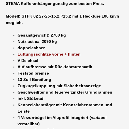
STEMA Kofferanhänger günstig zum besten Preis.
x
1540
Modell:
STPK 02 27-25-15.2.P15.2 mit 1 Hecktüre
100 km/h
-
möglich.
13
Zoll
Gesamtgewicht: 2700 kg
Bereifung
Nutzlast ca. 2090 kg
1
doppelachser
Flügeltüre
Lüftungsschlitze vorne + hinten
abschließbar
V-Deichsel
doppelachser
Auflaufbremse mit Rückfahrautomatik
100
Feststellbremse
km/h
13 Zoll Bereifung
möglich
Zugkugelkupplung mit Sicherheitsanzeige
Menge
Geschweißter und feuerverzinkter Grundrahmen
inkl. Stützrad
Kennzeichenträger mit Kennzeichenrahmen und
Leiste
4 Verzurrbügel im Aluprofil integriert (variabel
verstellbar)