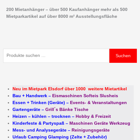
Zum
200 Mietanhänger – über 500 Kaufanhänger mehr als 500
Inhalt
Mietparkartikel auf über 8000 m² Ausstellungsfläche
springen
Suchen
Suchen
nach:
Neu im Mietpark Elsdorf über 1000 weitere Mietartikel
Bau + Handwerk
–
Eismaschinen Softeis Slusheis
Essen + Trinken (Geräte)
–
Events- & Veranstaltungen
Gartengeräte
–
Grill´s Bänke Tische
Heizen – kühlen – trocknen
–
Hobby & Freizeit
Kinderfeste & Partyspaß
–
Maschinen Geräte Werkzeug
Mess- und Analysegeräte
–
Reinigungsgeräte
Urlaub Camping Glamping (Zelte + Zubehör)