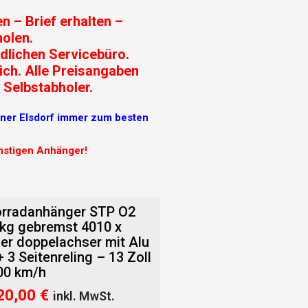
n – Brief erhalten –
olen.
dlichen Servicebüro.
ich. Alle Preisangaben
 Selbstabholer.
r Elsdorf immer zum besten
ünstigen Anhänger!
rradanhänger STP O2
 kg gebremst 4010 x
er doppelachser mit Alu
 3 Seitenreling – 13 Zoll
100 km/h
prünglicher
Aktueller
20,00
€
inkl. MwSt.