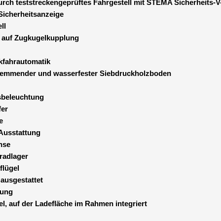
urch teststreckengeprüftes Fahrgestell mit STEMA Sicherheits-V
Sicherheitsanzeige
ll
z auf Zugkugelkupplung
kfahrautomatik
hemmender und wasserfester Siebdruckholzboden
sbeleuchtung
fer
e
-Ausstattung
hse
radlager
flügel
 ausgestattet
rung
l, auf der Ladefläche im Rahmen integriert