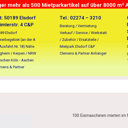
r mehr als 500 Mietparkartikel auf über 8000 m² 
t: 50189 Elsdorf
Tel.: 02274 – 3210
imlerstr. 4 C&P
Beratung / Vermietung
89 Elsdorf
Verkauf / Service / Werkstatt
erbegebiet (an der A
/ Zubehör / Ersatzteile /
Ausfahrt Nr. 18) Nähe
Mietpark Elsdorf C&P
gheim / Kerpen / NRW
Clemens & Partner Anhänger
schen Köln - Aachen
mens & Partner
100 Eismaschinen mieten im M