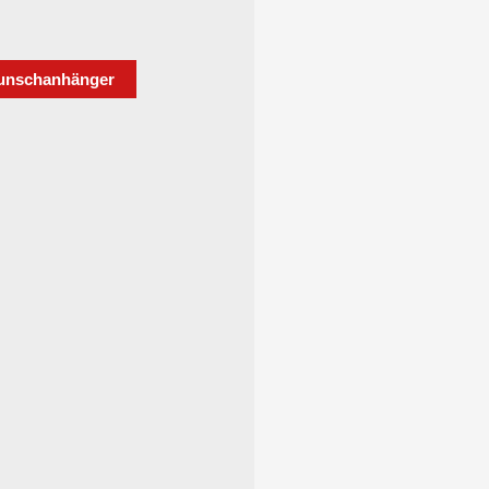
is
Preis
:
ist:
12,95 €
4.420,00 €.
unschanhänger