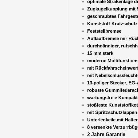
optimale Straßenlage d
Zugkugelkupplung mit 
geschraubtes Fahrgeste
Kunststoff-Kratzschut
Feststellbremse
Auflaufbremse mir Rüc
durchgängiger, rutsch
15 mm stark
moderne Multifunktion
mit Rückfahrscheinwer
mit Nebelschlussleucht
13-poliger Stecker, EG
robuste Gummifederac
wartungsfreie Kompakt
stoßfeste Kunststoffkot
mit Spritzschutzlappen
Unterlegkeile mit Halte
8 versenkte Verzurrbüge
2 Jahre Garantie