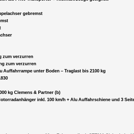
ppelachser gebremst
emst
t
achser
ng zum verzurren
ling zum verzurren
lu Auffahrrampe unter Boden – Traglast bis 2100 kg
1830
00 kg Clemens & Partner (b)
otorradanhänger inkl. 100 km/h + Alu Auffahrschiene und 3 Seit