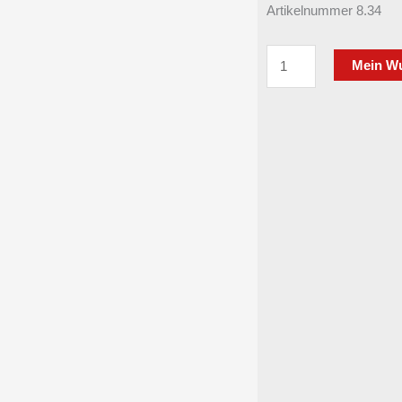
Pre
Artikelnummer 8.34
war
4.9
STEMA
Mein W
4er
Motorradanhänger
STP
O2
20-
40-
18.2
2000
kg
gebremst
4010
x
1830
mm
Tieflader
doppelachser