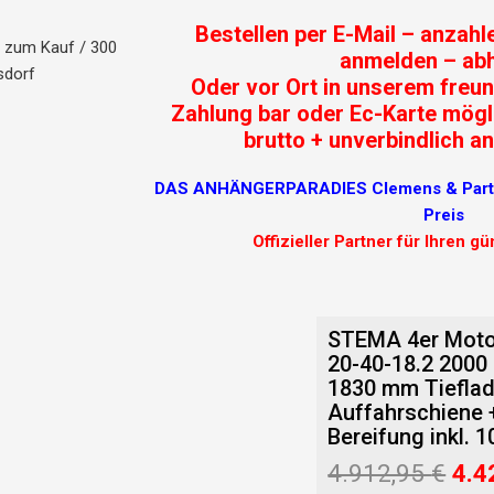
Bestellen per E-Mail – anzahle
g zum Kauf / 300
anmelden – abh
sdorf
Oder vor Ort in unserem freun
Zahlung bar oder Ec-Karte mögl
brutto + unverbindlich an
DAS ANHÄNGERPARADIES Clemens & Partne
Preis
Offizieller Partner für Ihren g
STEMA 4er Moto
20-40-18.2 2000
1830 mm Tieflad
Auffahrschiene +
Bereifung inkl. 
Urs
4.912,95
€
4.4