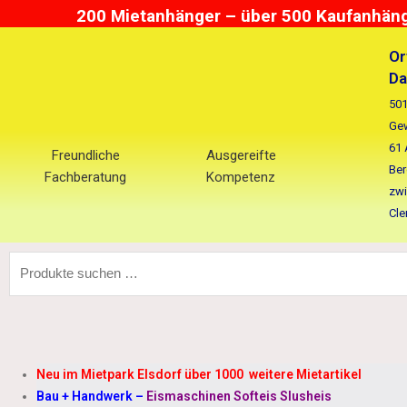
Zum
200 Mietanhänger – über 500 Kaufanhänge
Inhalt
springen
Or
Da
501
Gew
61 
Freundliche
Ausgereifte
Ber
Fachberatung
Kompetenz
zwi
Cle
Suchen
nach:
Neu im Mietpark Elsdorf über 1000 weitere Mietartikel
Bau + Handwerk
–
Eismaschinen Softeis Slusheis