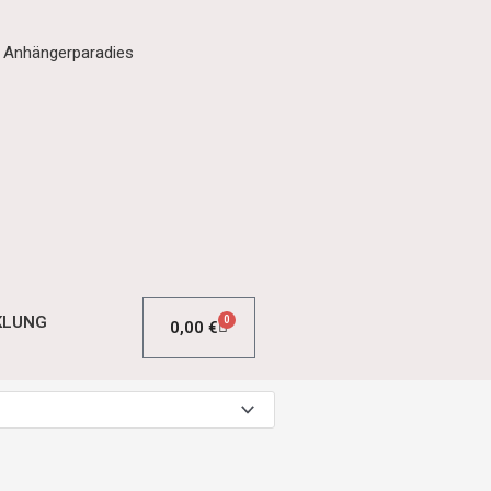
m Anhängerparadies
KLUNG
0
0,00
€
WARENKORB