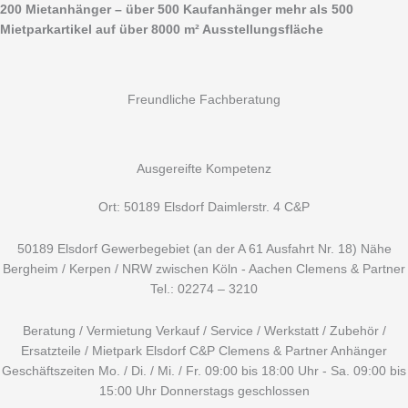
Zum
Suchen
200 Mietanhänger – über 500 Kaufanhänger mehr als 500
Inhalt
nach:
Mietparkartikel auf über 8000 m² Ausstellungsfläche
springen
Freundliche Fachberatung
Ausgereifte Kompetenz
Ort: 50189 Elsdorf Daimlerstr. 4 C&P
50189 Elsdorf Gewerbegebiet (an der A 61 Ausfahrt Nr. 18) Nähe
Bergheim / Kerpen / NRW zwischen Köln - Aachen Clemens & Partner
Tel.: 02274 – 3210
Beratung / Vermietung Verkauf / Service / Werkstatt / Zubehör /
Ersatzteile / Mietpark Elsdorf C&P Clemens & Partner Anhänger
Geschäftszeiten Mo. / Di. / Mi. / Fr. 09:00 bis 18:00 Uhr - Sa. 09:00 bis
15:00 Uhr Donnerstags geschlossen