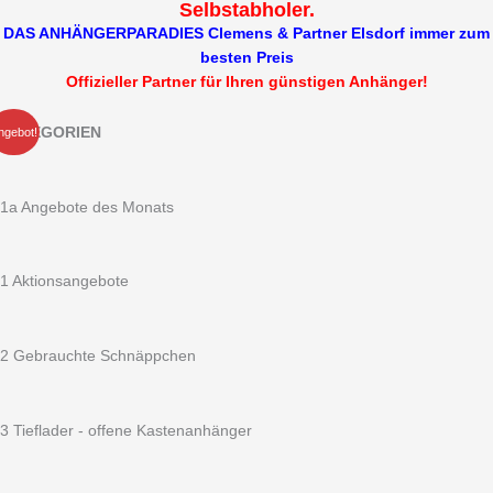
Selbstabholer.
DAS ANHÄNGERPARADIES Clemens & Partner Elsdorf immer zum
besten Preis
Offizieller Partner für Ihren günstigen Anhänger!
Ursprünglicher
Aktueller
STEMA
KATEGORIEN
ngebot!
Preis
Preis
4er
war:
ist:
Motorradanhänger
5.076,75 €
4.580,00 €.
STP
1a Angebote des Monats
O2
27-
40-
1 Aktionsangebote
18.2
2700
kg
2 Gebrauchte Schnäppchen
gebremst
4010
x
3 Tieflader - offene Kastenanhänger
1830
mm