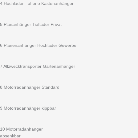
Tieflader
4 Hochlader - offene Kastenanhänger
doppelachser
mit
Alu
5 Plananhänger Tieflader Privat
Auffahrschiene
+
3
6 Planenanhänger Hochlader Gewerbe
Seitenreling
-
13
7 Allzwecktransporter Gartenanhänger
Zoll
Bereifung
inkl.
8 Motorradanhänger Standard
100
km/h
Menge
9 Motorradanhänger kippbar
10 Motorradanhänger
absenkbar