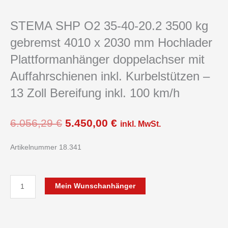
STEMA SHP O2 35-40-20.2 3500 kg
gebremst 4010 x 2030 mm Hochlader
Plattformanhänger doppelachser mit
Auffahrschienen inkl. Kurbelstützen –
13 Zoll Bereifung inkl. 100 km/h
Ursprünglicher
Aktueller
6.056,29
€
5.450,00
€
inkl. MwSt.
Preis
Preis
war:
ist:
Artikelnummer 18.341
6.056,29 €
5.450,00 €.
STEMA
Mein Wunschanhänger
SHP
O2
35-
40-