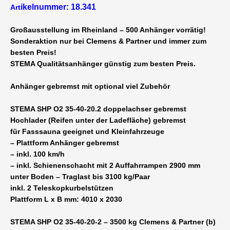
ikelnummer: 18.341
Art
20.2
3500
Großausstellung im Rheinland – 500 Anhänger vorrätig!
kg
Sonderaktion nur bei Clemens & Partner und immer zum
gebremst
besten Preis!
4010
STEMA Qualitätsanhänger günstig zum besten Preis.
x
2030
Anhänger gebremst
mit optional viel Zubehör
mm
Hochlader
STEMA SHP O2 35-40-20.2 doppelachser gebremst
Plattformanhänger
Hochlader (Reifen unter der Ladefläche) gebremst
doppelachser
für Fasssauna geeignet und Kleinfahrzeuge
mit
– Plattform Anhänger gebremst
Auffahrschienen
– inkl. 100 km/h
inkl.
– inkl. Schienenschacht mit 2 Auffahrrampen 2900 mm
Kurbelstützen
unter Boden – Traglast bis 3100 kg/Paar
-
inkl. 2 Teleskopkurbelstützen
13
Plattform L x B mm: 4010 x 2030
Zoll
Bereifung
STEMA SHP O2 35-40-20-2 – 3500 kg Clemens & Partner (b)
inkl.