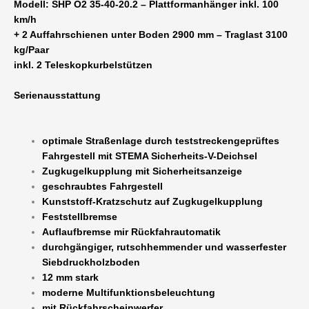
Modell: SHP O2 35-40-20.2 – Plattformanhänger inkl. 100
100
km/h
km/h
+ 2 Auffahrschienen unter Boden 2900 mm – Traglast 3100
Menge
kg/Paar
inkl. 2 Teleskopkurbelstützen
Serienausstattung
optimale Straßenlage durch teststreckengeprüftes
Fahrgestell mit STEMA Sicherheits-V-Deichsel
Zugkugelkupplung mit Sicherheitsanzeige
geschraubtes Fahrgestell
Kunststoff-Kratzschutz auf Zugkugelkupplung
Feststellbremse
Auflaufbremse mir Rückfahrautomatik
durchgängiger, rutschhemmender und wasserfester
Siebdruckholzboden
12 mm stark
moderne Multifunktionsbeleuchtung
mit Rückfahrscheinwerfer