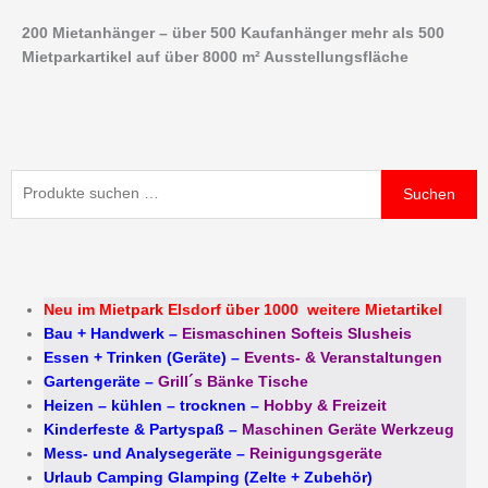
Zum
200 Mietanhänger – über 500 Kaufanhänger mehr als 500
Inhalt
Mietparkartikel auf über 8000 m² Ausstellungsfläche
springen
Suchen
Suchen
nach:
Neu im Mietpark Elsdorf über 1000 weitere Mietartikel
Bau + Handwerk
–
Eismaschinen Softeis Slusheis
Essen + Trinken (Geräte)
–
Events- & Veranstaltungen
Gartengeräte
–
Grill´s Bänke Tische
Heizen – kühlen – trocknen
–
Hobby & Freizeit
Kinderfeste & Partyspaß
–
Maschinen Geräte Werkzeug
Mess- und Analysegeräte
–
Reinigungsgeräte
Urlaub Camping Glamping (Zelte + Zubehör)