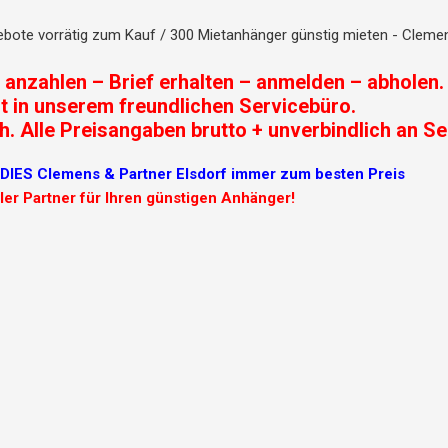
bote vorrätig zum Kauf / 300 Mietanhänger günstig mieten - Clemen
– anzahlen – Brief erhalten – anmelden – abholen.
t in unserem freundlichen Servicebüro.
. Alle Preisangaben brutto + unverbindlich an Se
S Clemens & Partner Elsdorf immer zum besten Preis
ller Partner für Ihren günstigen Anhänger!
Ursprünglicher
STEMA
Preis
RETRO
war:
Basismodell
2.480,00 €
braun/schwarz
750
kg
Deckelanhänger/Campinganhänger
ungebremst
1470