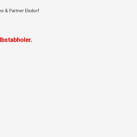
s & Partner Elsdorf
lbstabholer.
Aktueller
Preis
ist:
2.250,00 €.