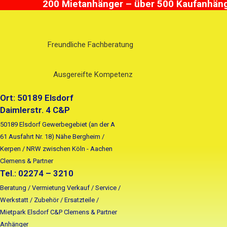
200 Mietanhänger – über 500 Kaufanhänge
Zum
Suchen
Inhalt
nach:
springen
Freundliche Fachberatung
Ausgereifte Kompetenz
Ort: 50189 Elsdorf
Daimlerstr. 4 C&P
50189 Elsdorf Gewerbegebiet (an der A
61 Ausfahrt Nr. 18) Nähe Bergheim /
Kerpen / NRW zwischen Köln - Aachen
Clemens & Partner
Tel.: 02274 – 3210
Beratung / Vermietung Verkauf / Service /
Werkstatt / Zubehör / Ersatzteile /
Mietpark Elsdorf C&P Clemens & Partner
Anhänger