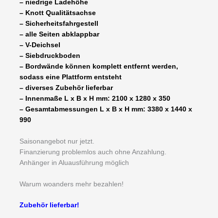
– niedrige Ladehöhe
geeignet
– Knott Qualitätsachse
Menge
– Sicherheitsfahrgestell
– alle Seiten abklappbar
– V-Deichsel
– Siebdruckboden
– Bordwände können komplett entfernt werden,
sodass eine Plattform entsteht
– diverses Zubehör lieferbar
– Innenmaße L x B x H mm: 2100 x 1280 x 350
– Gesamtabmessungen L x B x H mm: 3380 x 1440 x
990
Saisonangebot nur jetzt.
Finanzierung problemlos auch ohne Anzahlung.
Anhänger in Aluausführung möglich
Warum woanders mehr bezahlen!
Zubehör lieferbar!