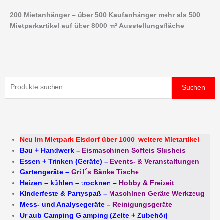
Zum
200 Mietanhänger – über 500 Kaufanhänger mehr als 500
Inhalt
Mietparkartikel auf über 8000 m² Ausstellungsfläche
springen
Suchen
Suchen
nach:
Neu im Mietpark Elsdorf über 1000 weitere Mietartikel
Bau + Handwerk
–
Eismaschinen Softeis Slusheis
Essen + Trinken (Geräte)
–
Events- & Veranstaltungen
Gartengeräte
–
Grill´s Bänke Tische
Heizen – kühlen – trocknen
–
Hobby & Freizeit
Kinderfeste & Partyspaß
–
Maschinen Geräte Werkzeug
Mess- und Analysegeräte
–
Reinigungsgeräte
Urlaub Camping Glamping (Zelte + Zubehör)