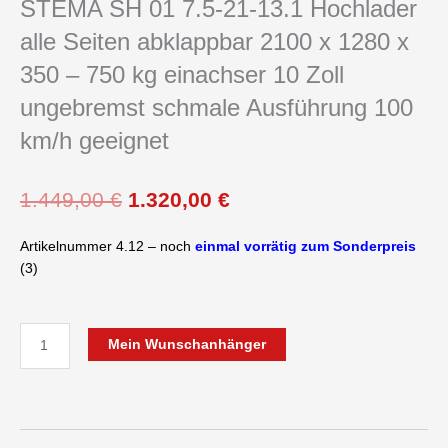
STEMA SH 01 7.5-21-13.1 Hochlader
alle Seiten abklappbar 2100 x 1280 x
350 – 750 kg einachser 10 Zoll
ungebremst schmale Ausführung 100
km/h geeignet
Ursprünglicher
Aktueller
1.449,00
€
1.320,00
€
Preis
Preis
war:
ist:
Artikelnummer 4.12 – noch
einmal vorrätig zum Sonderpreis
1.449,00 €
1.320,00 €.
(3)
STEMA
Mein Wunschanhänger
SH
01
7.5-
21-
13.1