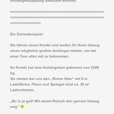
Anhängerkupplung umrüsten können.
==============================================
==============================================
===============
Ein Extrembeispiel:
Sie fahren einen Kombi und wollen für Ihren Umzug
einen möglichst großen Anhänger mieten, um mit
einer Tour alles mit zu bekommen.
Ihr Kombi hat eine Anhängelast gebremst von 1500
kg.
Sie mieten bei uns den „Roten Stier“ mit 6 m
Ladefläche, Plane und Spriegel sind ca. 30 m³
Ladevolumen.
„Bo is ja geil! Mit einem Rutsch den ganzen Umzug
weg“