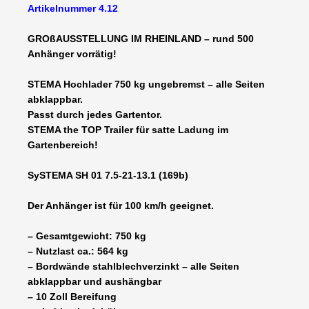
Artikelnummer 4.12
Hochlader
alle
GROßAUSSTELLUNG IM RHEINLAND – rund 500
Seiten
Anhänger vorrätig!
abklappbar
2100
STEMA Hochlader 750 kg ungebremst – alle Seiten
x
abklappbar.
1280
Passt durch jedes Gartentor.
x
STEMA the TOP Trailer für satte Ladung im
350
Gartenbereich!
-
750
SySTEMA SH 01 7.5-21-13.1 (169b)
kg
einachser
Der Anhänger ist für 100 km/h geeignet.
10
Zoll
– Gesamtgewicht: 750 kg
ungebremst
– Nutzlast ca.: 564 kg
schmale
– Bordwände stahlblechverzinkt – alle Seiten
Ausführung
abklappbar und aushängbar
100
– 10 Zoll Bereifung
km/h