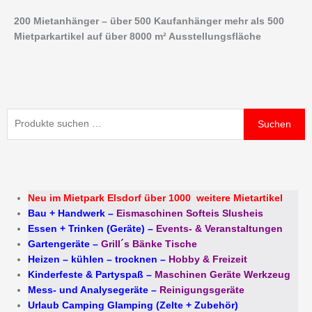
Zum
200 Mietanhänger – über 500 Kaufanhänger mehr als 500
Inhalt
Mietparkartikel auf über 8000 m² Ausstellungsfläche
springen
Suchen
Suchen
nach:
Neu im Mietpark Elsdorf über 1000 weitere Mietartikel
Bau + Handwerk
–
Eismaschinen Softeis Slusheis
Essen + Trinken (Geräte)
–
Events- & Veranstaltungen
Gartengeräte
–
Grill´s Bänke Tische
Heizen – kühlen – trocknen
–
Hobby & Freizeit
Kinderfeste & Partyspaß
–
Maschinen Geräte Werkzeug
Mess- und Analysegeräte
–
Reinigungsgeräte
Urlaub Camping Glamping (Zelte + Zubehör)