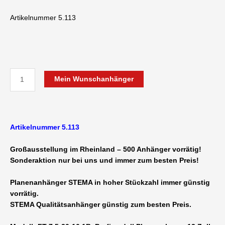
Preis
Preis
war:
ist:
Artikelnummer 5.113
1.260,00 €
960,00 €.
STEMA
Mein Wunschanhänger
FT
7.5-
20-
10.1B
Artikelnummer 5.113
Profi
Planenanhänger
Großausstellung im Rheinland – 500 Anhänger vorrätig!
schwarz
Sonderaktion nur bei uns und immer zum besten Preis!
750
kg
Planenanhänger STEMA in hoher Stückzahl immer günstig
ungebremst
vorrätig.
2070
STEMA Qualitätsanhänger günstig zum besten Preis.
x
1080