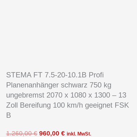
STEMA FT 7.5-20-10.1B Profi
Planenanhänger schwarz 750 kg
ungebremst 2070 x 1080 x 1300 – 13
Zoll Bereifung 100 km/h geeignet FSK
B
Ursprünglicher
Aktueller
1.260,00
€
960,00
€
inkl. MwSt.