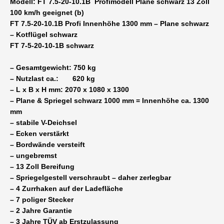
Modell: FT 7.5-20-10.1B Profimodell Plane schwarz 13 Zoll
x
100 km/h geeignet (b)
1300
FT 7.5-20-10.1B Profi Innenhöhe 1300 mm – Plane schwarz
-
– Kotflügel schwarz
13
FT 7-5-20-10-1B schwarz
Zoll
Bereifung
– Gesamtgewicht: 750 kg
100
– Nutzlast ca.: 620 kg
km/h
– L x B x H mm: 2070 x 1080 x 1300
geeignet
– Plane & Spriegel schwarz 1000 mm = Innenhöhe ca. 1300
FSK
mm
B
– stabile V-Deichsel
Menge
– Ecken verstärkt
– Bordwände versteift
– ungebremst
– 13 Zoll Bereifung
– Spriegelgestell verschraubt – daher zerlegbar
– 4 Zurrhaken auf der Ladefläche
– 7 poliger Stecker
– 2 Jahre Garantie
– 3 Jahre TÜV ab Erstzulassung