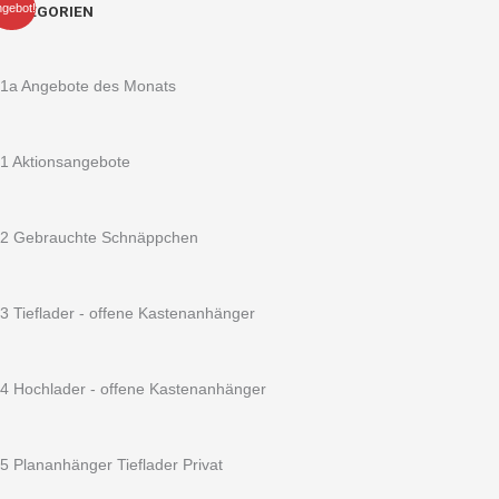
Ursprünglicher
Aktueller
STEMA
gebot!
KATEGORIEN
Preis
Preis
Premium
war:
ist:
Plananhänger
3.795,28 €
3.199,00 €.
SySTEMA
1a Angebote des Monats
Tieflader
ST
O2
1 Aktionsangebote
13-
25-
15.1
2 Gebrauchte Schnäppchen
Einachser
gebremst
Vorderwand
3 Tieflader - offene Kastenanhänger
klappbar
-
1300
4 Hochlader - offene Kastenanhänger
kg
2510
x
5 Plananhänger Tieflader Privat
1530