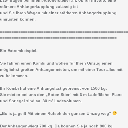
bzw. fragen bei Ihrem Autohersteller an, ob für Ihr Auto eine
stärkere Anhängerkupplung zulässig ist
und Sie Ihren Wagen mit einer stärkeren Anhängerkupplung
umrüsten können.
========================================================
===================================================
Ein Extrembeispiel:
Sie fahren einen Kombi und wollen für Ihren Umzug einen
möglichst großen Anhänger mieten, um mit einer Tour alles mit
zu bekommen.
Ihr Kombi hat eine Anhängelast gebremst von 1500 kg.
Sie mieten bei uns den „Roten Stier“ mit 6 m Ladefläche, Plane
und Spriegel sind ca. 30 m³ Ladevolumen.
„Bo is ja geil! Mit einem Rutsch den ganzen Umzug weg“
Der Anhänger wiegt 700 kg. Da können Sie ja noch 800 kg