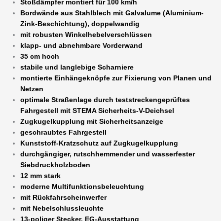
Stoßdämpfer montiert für 100 km/h
Bordwände aus Stahlblech mit Galvalume (Aluminium-
Zink-Beschichtung), doppelwandig
mit robusten Winkelhebelverschlüssen
klapp- und abnehmbare Vorderwand
35 cm hoch
stabile und langlebige Scharniere
montierte Einhängeknöpfe zur Fixierung von Planen und
Netzen
optimale Straßenlage durch teststreckengeprüftes
Fahrgestell mit STEMA Sicherheits-V-Deichsel
Zugkugelkupplung mit Sicherheitsanzeige
geschraubtes Fahrgestell
Kunststoff-Kratzschutz auf Zugkugelkupplung
durchgängiger, rutschhemmender und wasserfester
Siebdruckholzboden
12 mm stark
moderne Multifunktionsbeleuchtung
mit Rückfahrscheinwerfer
mit Nebelschlussleuchte
13-poliger Stecker, EG-Ausstattung