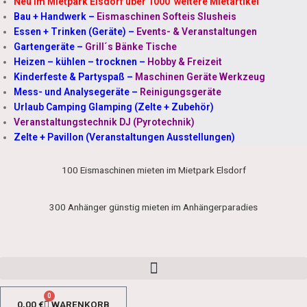
Neu im Mietpark Elsdorf über 1000 weitere Mietartikel
Bau + Handwerk
–
Eismaschinen Softeis Slusheis
Essen + Trinken (Geräte)
–
Events- & Veranstaltungen
Gartengeräte
–
Grill´s Bänke Tische
Heizen – kühlen – trocknen
–
Hobby & Freizeit
Kinderfeste & Partyspaß
–
Maschinen Geräte Werkzeug
Mess- und Analysegeräte
–
Reinigungsgeräte
Urlaub Camping Glamping (Zelte + Zubehör)
Veranstaltungstechnik DJ (Pyrotechnik)
Zelte + Pavillon (Veranstaltungen Ausstellungen)
100 Eismaschinen mieten im Mietpark Elsdorf
300 Anhänger günstig mieten im Anhängerparadies
0
0,00
€
WARENKORB