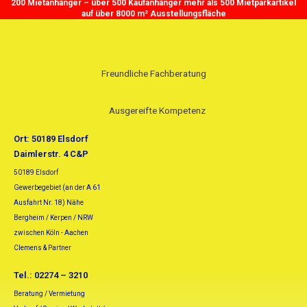
200 Mietanhänger – über 500 Kaufanhänger mehr als 500 Mietparkartikel
Zum
Suchen
auf über 8000 m² Ausstellungsfläche
Inhalt
nach:
springen
Freundliche Fachberatung
Ausgereifte Kompetenz
Ort: 50189 Elsdorf
Daimlerstr. 4 C&P
50189 Elsdorf
Gewerbegebiet (an der A 61
Ausfahrt Nr. 18) Nähe
Bergheim / Kerpen / NRW
zwischen Köln - Aachen
Clemens & Partner
Tel.: 02274 – 3210
Beratung / Vermietung