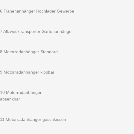
x
1550/1600
6 Planenanhänger Hochlader Gewerbe
inkl.
100
km/h
7 Allzwecktransporter Gartenanhänger
Menge
8 Motorradanhänger Standard
9 Motorradanhänger kippbar
10 Motorradanhänger
absenkbar
11 Motorradanhänger geschlossen