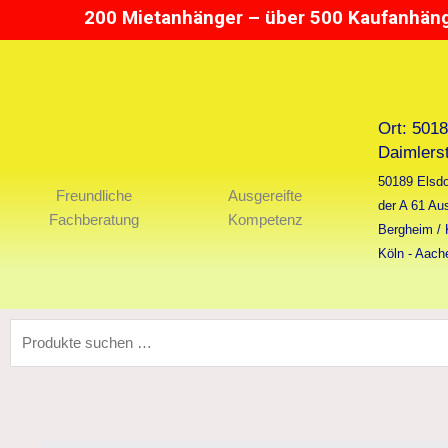
Zum
200 Mietanhänger – über 500 Kaufanhänge
Inhalt
springen
Ort: 5018
Daimlers
50189 Elsdo
Freundliche
Ausgereifte
der A 61 Aus
Fachberatung
Kompetenz
Bergheim /
Köln - Aach
Suchen
nach: