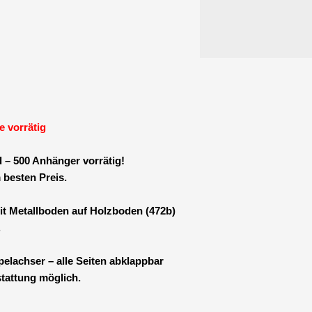
350
Handpumpe
Zinkbordwände
Metallboden
-
100
km/h
möglich
e vorrätig
***TOPPREIS***
Menge
 – 500 Anhänger vorrätig!
 besten Preis.
it Metallboden auf Holzboden (472b)
.
elachser – alle Seiten abklappbar
tattung möglich.