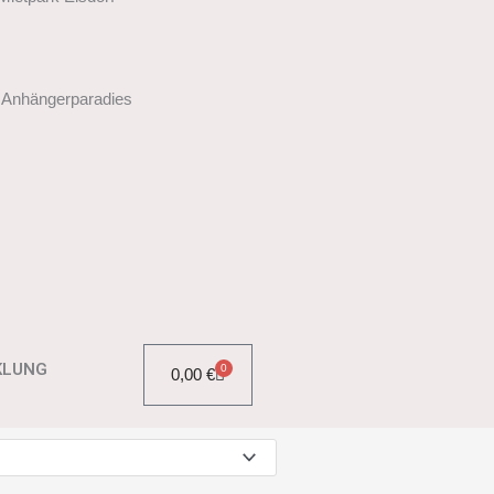
 Anhängerparadies
KLUNG
0
0,00
€
WARENKORB