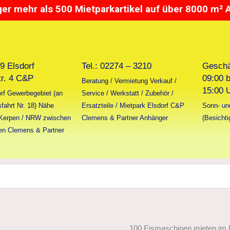
r mehr als 500 Mietparkartikel auf über 8000 m² 
9 Elsdorf
Tel.: 02274 – 3210
Geschäf
tr. 4 C&P
09:00 b
Beratung / Vermietung Verkauf /
15:00 
rf Gewerbegebiet (an
Service / Werkstatt / Zubehör /
fahrt Nr. 18) Nähe
Ersatzteile / Mietpark Elsdorf C&P
Sonn- und
 Kerpen / NRW zwischen
Clemens & Partner Anhänger
(Besichti
en Clemens & Partner
100 Eismaschinen mieten im M