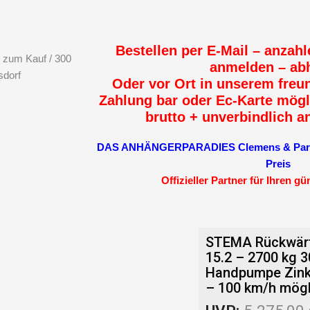
Bestellen per E-Mail – anzahl
 zum Kauf / 300
anmelden – ab
sdorf
Oder vor Ort in unserem freun
Zahlung bar oder Ec-Karte mögl
brutto + unverbindlich a
DAS ANHÄNGERPARADIES Clemens & Partne
Preis
Offizieller Partner für Ihren g
STEMA Rückwärt
15.2 – 2700 kg 3
Handpumpe Zink
– 100 km/h mögl
Aktu