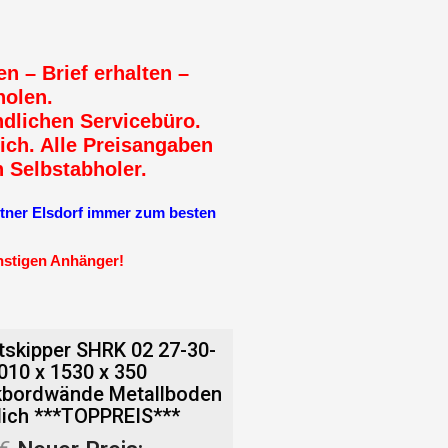
en – Brief erhalten –
holen.
dlichen Servicebüro.
ich. Alle Preisangaben
n Selbstabholer.
r Elsdorf immer zum besten
ünstigen Anhänger!
skipper SHRK 02 27-30-
010 x 1530 x 350
bordwände Metallboden
ich ***TOPPREIS***
eller
Ursprünglicher