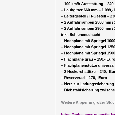
– 100 km/h Ausstattung – 240,
– Laubgitter 660 mm – 1.099,-
– Leitergestell / H-Gestell – 23
– 2 Auffahrrampen 2500 mm / 2
– 2 Auffahrrampen 2900 mm / 2
inkl. Schienenschacht
– Hochplane mit Spriegel 100
– Hochplane mit Spriegel 125
– Hochplane mit Spriegel 150
– Flachplane grau – 150,- Eur
– Flachplanenstütze universal 
– 2 Heckdrehstütze – 240,- Eu
– Reserverad – 170,- Euro
– Netz zur Ladungssicherung 
–
Diebstahlsicherung zwischen
Weitere Kipper in großer Stüc
https://anhaenger-guenstig-k