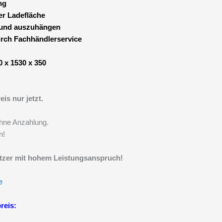
ng
er Ladefläche
 und auszuhängen
urch Fachhändlerservice
 x 1530 x 350
is nur jetzt.
hne Anzahlung.
n!
utzer mit hohem Leistungsanspruch!
e
reis: