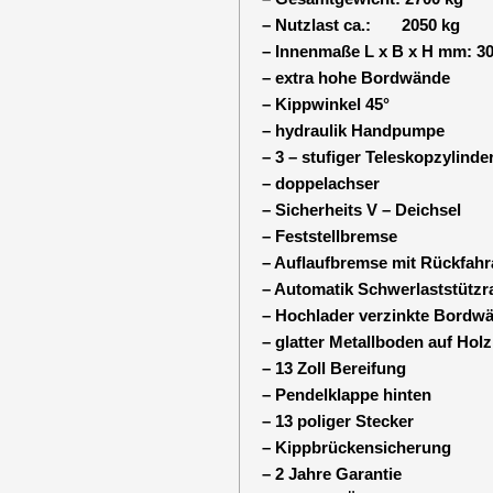
– Nutzlast ca.: 2050 kg
– Innenmaße L x B x H mm: 30
– extra hohe Bordwände
– Kippwinkel 45°
– hydraulik Handpumpe
– 3 – stufiger Teleskopzylinde
– doppelachser
– Sicherheits V – Deichsel
– Feststellbremse
– Auflaufbremse mit Rückfahr
– Automatik Schwerlaststützr
– Hochlader verzinkte Bordw
– glatter Metallboden auf Hol
– 13 Zoll Bereifung
– Pendelklappe hinten
– 13 poliger Stecker
– Kippbrückensicherung
– 2 Jahre Garantie