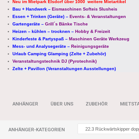
Neu im Mietpark Elsdorf über 1000 weitere Mietartikel
Bau + Handwerk
–
Eismaschinen Softeis Slusheis
Essen + Trinken (Geräte)
–
Events- & Veranstaltungen
Gartengeräte
–
Grill´s Bänke Tische
Heizen – kühlen – trocknen
–
Hobby & Freizeit
Kinderfeste & Partyspaß
–
Maschinen Geräte Werkzeug
Mess- und Analysegeräte
–
Reinigungsgeräte
Urlaub Camping Glamping (Zelte + Zubehör)
Veranstaltungstechnik DJ (Pyrotechnik)
Zelte + Pavillon (Veranstaltungen Ausstellungen)
ANHÄNGER
ÜBER UNS
ZUBEHÖR
MIETST
ANHÄNGER-KATEGORIEN