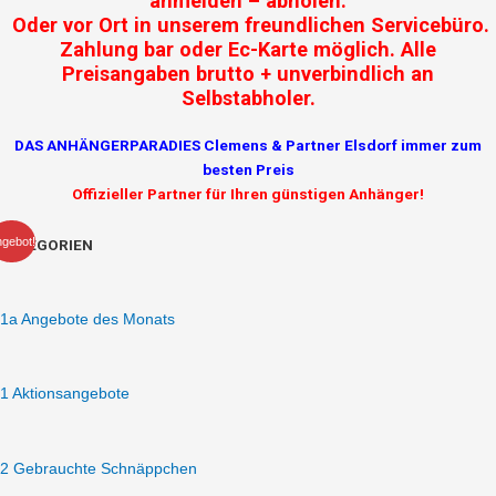
anmelden – abholen.
Oder vor Ort in unserem freundlichen Servicebüro.
Zahlung bar oder Ec-Karte möglich. Alle
Preisangaben brutto + unverbindlich an
Selbstabholer.
DAS ANHÄNGERPARADIES Clemens & Partner Elsdorf immer zum
besten Preis
Offizieller Partner für Ihren günstigen Anhänger!
Ursprünglicher
Ak
STEMA
gebot!
KATEGORIEN
Preis
Pr
SHP
war:
ist
O2
14.136,55 €
13
35-
1a Angebote des Monats
62-
22.2
Autotransporter/Fahrzeugtransporter
1 Aktionsangebote
geschlossener
Hochlader
3500
2 Gebrauchte Schnäppchen
kg