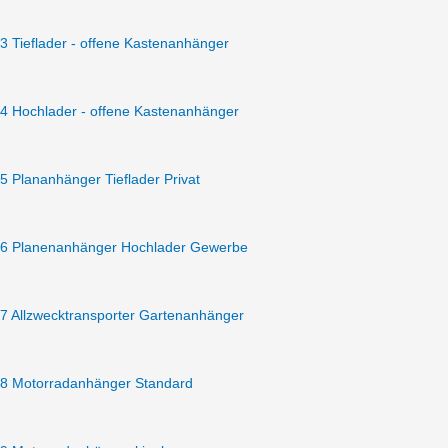
doppelachser
13
3 Tieflader - offene Kastenanhänger
Zoll
Niederfahrwerk
6100
4 Hochlader - offene Kastenanhänger
x
2140
x
5 Plananhänger Tieflader Privat
2050
mm
Plane
6 Planenanhänger Hochlader Gewerbe
grau
-
inkl.
7 Allzwecktransporter Gartenanhänger
100
km/h
-
8 Motorradanhänger Standard
AKTION
Menge