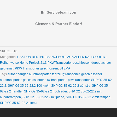
Ihr Serviceteam von
Clemens & Partner Elsdorf
SKU
21.318
Kategorien
1. AKTION BESTPREISANGEBOTE AUS ALLEN KATEGORIEN -
Reihenweise kleine Preise!
,
21.3 PKW Transporter geschlossen doppelachser
gebremst
,
PKW Transporter geschlossen
,
STEMA
Tags
autoanhänger
,
autotransporter
,
fahrzeugtransporter
,
geschlossener
autotransporter
,
geschlossener pkw transporter
,
pkw transporter
,
SHP O2 35-62-
22.2
,
SHP O2 35-62-22.2 100 km/h
,
SHP O2 35-62-22.2 günstig
,
SHP O2 35-
62-22.2 händler
,
SHP O2 35-62-22.2 hochlader
,
SHP O2 35-62-22.2 mit
auffahrrampen
,
SHP O2 35-62-22.2 mit plane
,
SHP O2 35-62-22.2 mit rampen
,
SHP O2 35-62-22.2 stema