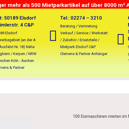
r mehr als 500 Mietparkartikel auf über 8000 m² 
t: 50189 Elsdorf
Tel.: 02274 – 3210
imlerstr. 4 C&P
Beratung / Vermietung
89 Elsdorf
Verkauf / Service / Werkstatt
erbegebiet (an der A
/ Zubehör / Ersatzteile /
Ausfahrt Nr. 18) Nähe
Mietpark Elsdorf C&P
gheim / Kerpen / NRW
Clemens & Partner Anhänger
schen Köln - Aachen
mens & Partner
100 Eismaschinen mieten im M