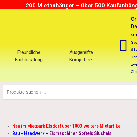
Zum
200 Mietanhänger – über 500 Kaufanhänge
Inhalt
springen
Or
Da
501
Gew
61 
Freundliche
Ausgereifte
Ber
Fachberatung
Kompetenz
zwi
Cle
Suchen
nach:
Neu im Mietpark Elsdorf über 1000 weitere Mietartikel
Bau + Handwerk
–
Eismaschinen Softeis Slusheis