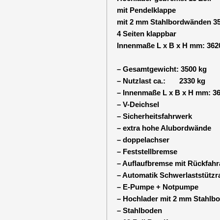
mit Pendelklappe
mit 2 mm Stahlbordwänden 3
4 Seiten klappbar
Innenmaße L x B x H mm: 3620
– Gesamtgewicht: 3500 kg
– Nutzlast ca.: 2330 kg
– Innenmaße L x B x H mm: 36
– V-Deichsel
– Sicherheitsfahrwerk
– extra hohe Alubordwände
– doppelachser
– Feststellbremse
– Auflaufbremse mit Rückfahr
– Automatik Schwerlaststützr
– E-Pumpe + Notpumpe
– Hochlader mit 2 mm Stahlb
– Stahlboden