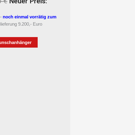
eller
Ursprünglicher
0
€
Neuer Preis:
s
Preis
war:
 –
noch einmal vorrätig zum
9,00 €.
10.399,00 €
lieferung 9.200,- Euro
unschanhänger