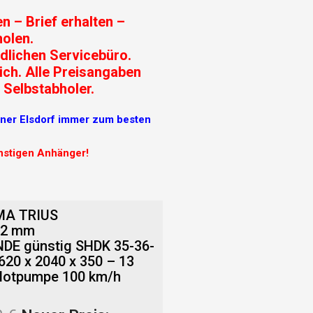
n – Brief erhalten –
olen.
dlichen Servicebüro.
ich. Alle Preisangaben
 Selbstabholer.
r Elsdorf immer zum besten
ünstigen Anhänger!
MA TRIUS
r 2 mm
E günstig SHDK 35-36-
620 x 2040 x 350 – 13
 Notpumpe 100 km/h