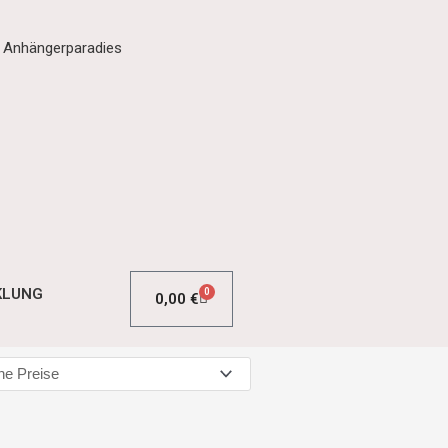
m Anhängerparadies
KLUNG
0
0,00
€
WARENKORB