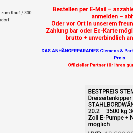
Bestellen per E-Mail – anzahle
g zum Kauf / 300
anmelden – abh
sdorf
Oder vor Ort in unserem freun
Zahlung bar oder Ec-Karte mögl
brutto + unverbindlich an
DAS ANHÄNGERPARADIES Clemens & Partne
Preis
Offizieller Partner für Ihren g
BESTPREIS STE
Dreiseitenkippe
STAHLBORDWÄND
20.2 – 3500 kg 3
Zoll E-Pumpe +
möglich