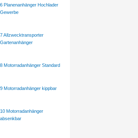
6 Planenanhänger Hochlader
100
Gewerbe
km/h
möglich
PREISREDUZIERT
7 Allzwecktransporter
Menge
Gartenanhänger
8 Motorradanhänger Standard
9 Motorradanhänger kippbar
10 Motorradanhänger
absenkbar