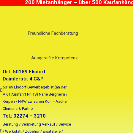
200 Mietanhänger – über 500 Kaufanhänge
Zum
Suchen
Inhalt
nach:
springen
Freundliche Fachberatung
Ausgereifte Kompetenz
Ort: 50189 Elsdorf
Daimlerstr. 4 C&P
50189 Elsdorf Gewerbegebiet (an der
A 61 Ausfahrt Nr. 18) Nähe Bergheim /
Kerpen / NRW zwischen Köln - Aachen
Clemens & Partner
Tel.: 02274 – 3210
Beratung / Vermietung Verkauf / Service
/ Werkstatt / Zubehör / Ersatzteile /