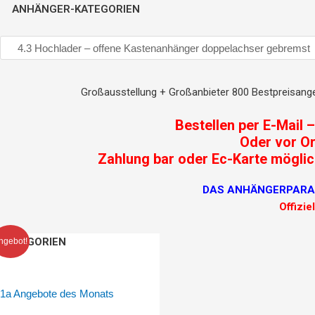
ANHÄNGER-KATEGORIEN
Großausstellung + Großanbieter 800 Bestpreisange
Bestellen per E-Mail 
Oder vor Or
Zahlung bar oder Ec-Karte möglich
DAS ANHÄNGERPARADIE
Offizie
Ursprünglicher
Aktueller
STEMA
KATEGORIEN
ngebot!
Preis
Preis
SH
war:
ist:
02
2.995,00 €
2.599,00 €.
15-
1a Angebote des Monats
25-