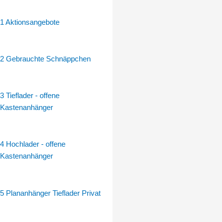
15.2
Hochlader
1 Aktionsangebote
13
Zoll
doppelachser
2 Gebrauchte Schnäppchen
1500
kg
–
3 Tieflader - offene
2510
Kastenanhänger
x
1530
x
4 Hochlader - offene
350
Kastenanhänger
mm
gebremst
alle
5 Plananhänger Tieflader Privat
Bordwände
abklappbar
Stahlblech