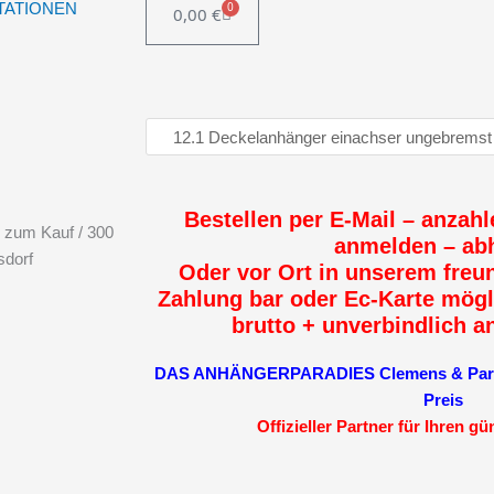
0
TATIONEN
0,00
€
WARENKORB
Bestellen per E-Mail – anzahl
 zum Kauf / 300
anmelden – ab
sdorf
Oder vor Ort in unserem freun
Zahlung bar oder Ec-Karte mögl
brutto + unverbindlich a
DAS ANHÄNGERPARADIES Clemens & Partne
Preis
Offizieller Partner für Ihren g