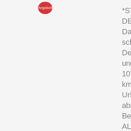
Angebot!
*
DE
Da
sc
De
un
10
km
Ur
ab
Be
A