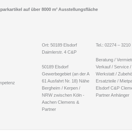
arkartikel auf über 8000 m² Ausstellungsfläche
Ort: 50189 Elsdorf
Tel.: 02274 – 3210
Daimlerstr. 4 C&P
Beratung / Vermie
50189 Elsdorf
Verkauf / Service /
Gewerbegebiet (an der A
Werkstatt / Zubehö
61 Ausfahrt Nr. 18) Nähe
Ersatzteile / Mietp
mpetenz
Bergheim / Kerpen /
Elsdorf C&P Clem
NRW zwischen Köln -
Partner Anhänger
Aachen Clemens &
Partner