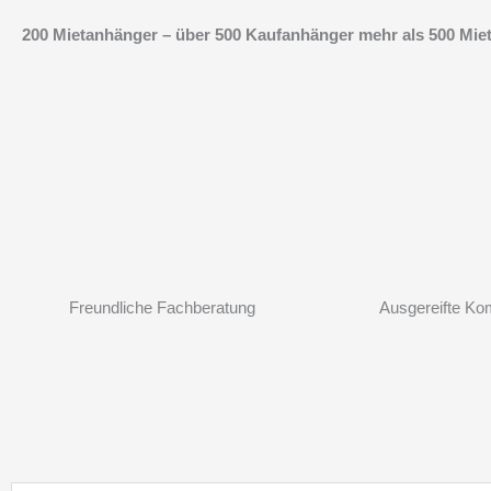
Zum
200 Mietanhänger – über 500 Kaufanhänger mehr als 500 Mietp
Inhalt
springen
Freundliche Fachberatung
Ausgereifte Ko