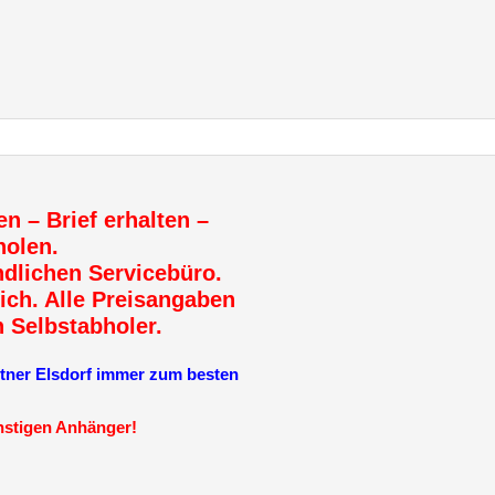
en – Brief erhalten –
holen.
dlichen Servicebüro.
ich. Alle Preisangaben
n Selbstabholer.
r Elsdorf immer zum besten
ünstigen Anhänger!