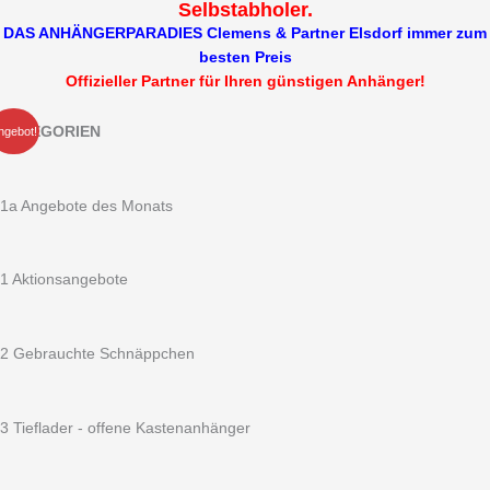
Selbstabholer.
DAS ANHÄNGERPARADIES Clemens & Partner Elsdorf immer zum
besten Preis
Offizieller Partner für Ihren günstigen Anhänger!
Ursprünglicher
Aktue
*STEMA
KATEGORIEN
ngebot!
Preis
Preis
RETRO
war:
ist:
DELUXE
3.225,00 €
2.699
750
1a Angebote des Monats
kg
mit
Dachreling
1 Aktionsangebote
Deckel
schwarz
Kasten
2 Gebrauchte Schnäppchen
rot
-
Deckelanhänger/Campinganhänger
3 Tieflader - offene Kastenanhänger
ungebremst
1470