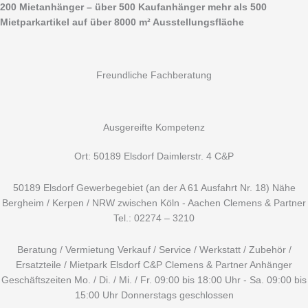
Zum
Suchen
200 Mietanhänger – über 500 Kaufanhänger mehr als 500
Inhalt
nach:
Mietparkartikel auf über 8000 m² Ausstellungsfläche
springen
Freundliche Fachberatung
Ausgereifte Kompetenz
Ort: 50189 Elsdorf Daimlerstr. 4 C&P
50189 Elsdorf Gewerbegebiet (an der A 61 Ausfahrt Nr. 18) Nähe
Bergheim / Kerpen / NRW zwischen Köln - Aachen Clemens & Partner
Tel.: 02274 – 3210
Beratung / Vermietung Verkauf / Service / Werkstatt / Zubehör /
Ersatzteile / Mietpark Elsdorf C&P Clemens & Partner Anhänger
Geschäftszeiten Mo. / Di. / Mi. / Fr. 09:00 bis 18:00 Uhr - Sa. 09:00 bis
15:00 Uhr Donnerstags geschlossen