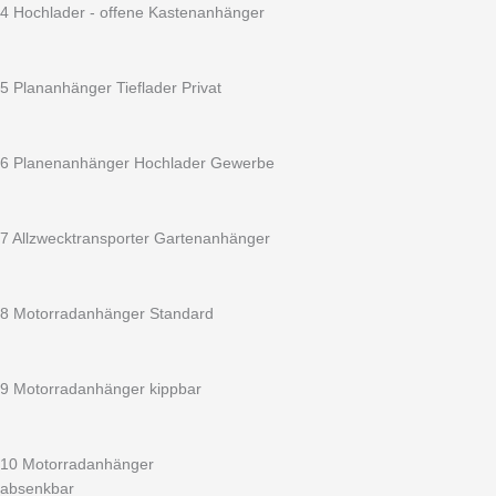
x
4 Hochlader - offene Kastenanhänger
1070
x
400
5 Plananhänger Tieflader Privat
mm
-
100
6 Planenanhänger Hochlader Gewerbe
km/h
geeignet
Urlaubsanhänger
7 Allzwecktransporter Gartenanhänger
abschließbar
Bereifung
ALUFELGEN
8 Motorradanhänger Standard
hyperblack
195/55
R10LI
9 Motorradanhänger kippbar
93L
Menge
10 Motorradanhänger
absenkbar