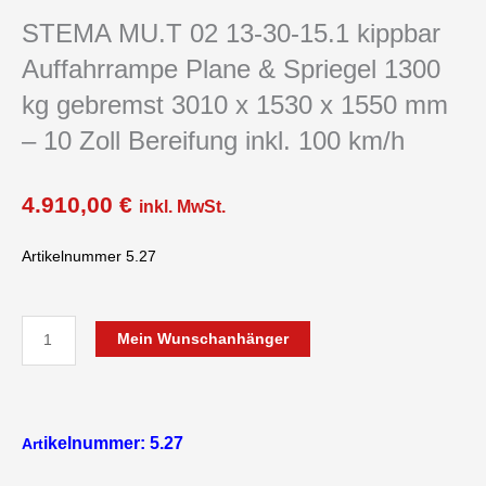
STEMA MU.T 02 13-30-15.1 kippbar
Auffahrrampe Plane & Spriegel 1300
kg gebremst 3010 x 1530 x 1550 mm
– 10 Zoll Bereifung inkl. 100 km/h
4.910,00
€
inkl. MwSt.
Artikelnummer 5.27
STEMA
Mein Wunschanhänger
MU.T
02
13-
30-
ikelnummer: 5.27
Art
15.1
kippbar