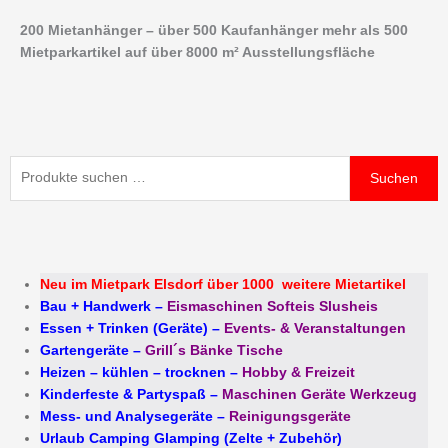
Zum
200 Mietanhänger – über 500 Kaufanhänger mehr als 500
Inhalt
Mietparkartikel auf über 8000 m² Ausstellungsfläche
springen
Suchen
Suchen
nach:
Neu im Mietpark Elsdorf über 1000 weitere Mietartikel
Bau + Handwerk
–
Eismaschinen Softeis Slusheis
Essen + Trinken (Geräte)
–
Events- & Veranstaltungen
Gartengeräte
–
Grill´s Bänke Tische
Heizen – kühlen – trocknen
–
Hobby & Freizeit
Kinderfeste & Partyspaß
–
Maschinen Geräte Werkzeug
Mess- und Analysegeräte
–
Reinigungsgeräte
Urlaub Camping Glamping (Zelte + Zubehör)