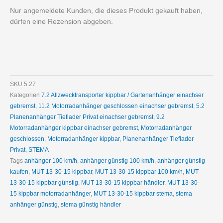
Nur angemeldete Kunden, die dieses Produkt gekauft haben,
dürfen eine Rezension abgeben.
SKU
5.27
Kategorien
7.2 Allzwecktransporter kippbar / Gartenanhänger einachser
gebremst
,
11.2 Motorradanhänger geschlossen einachser gebremst
,
5.2
Planenanhänger Tieflader Privat einachser gebremst
,
9.2
Motorradanhänger kippbar einachser gebremst
,
Motorradanhänger
geschlossen
,
Motorradanhänger kippbar
,
Planenanhänger Tieflader
Privat
,
STEMA
Tags
anhänger 100 km/h
,
anhänger günstig 100 km/h
,
anhänger günstig
kaufen
,
MUT 13-30-15 kippbar
,
MUT 13-30-15 kippbar 100 km/h
,
MUT
13-30-15 kippbar günstig
,
MUT 13-30-15 kippbar händler
,
MUT 13-30-
15 kippbar motorradanhänger
,
MUT 13-30-15 kippbar stema
,
stema
anhänger günstig
,
stema günstig händler