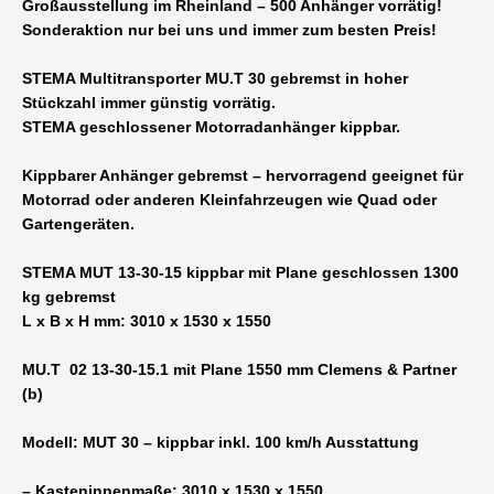
Großausstellung im Rheinland – 500 Anhänger vorrätig!
Auffahrrampe
Sonderaktion nur bei uns und immer zum besten Preis!
Plane
&
STEMA Multitransporter MU.T 30 gebremst in hoher
Spriegel
Stückzahl immer günstig vorrätig.
1300
STEMA geschlossener Motorradanhänger kippbar.
kg
gebremst
Kippbarer Anhänger gebremst – hervorragend geeignet für
3010
Motorrad oder anderen Kleinfahrzeugen wie Quad oder
x
Gartengeräten.
1530
x
STEMA MUT 13-30-15 kippbar mit Plane geschlossen 1300
1550
kg gebremst
mm
L x B x H mm: 3010 x 1530 x 1550
-
10
MU.T 02 13-30-15.1 mit Plane 1550 mm Clemens & Partner
Zoll
(b)
Bereifung
inkl.
Modell: MUT 30 – kippbar inkl. 100 km/h Ausstattung
100
km/h
– Kasteninnenmaße: 3010 x 1530 x 1550
Menge