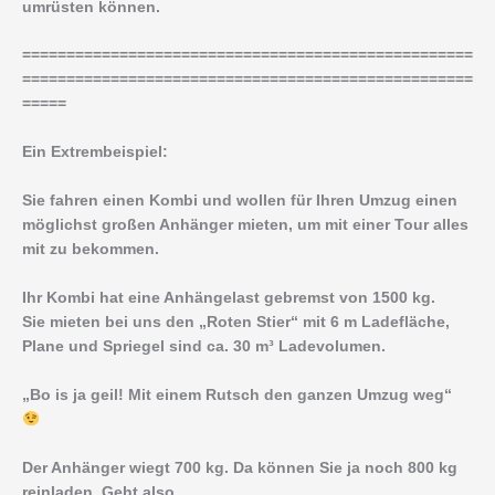
umrüsten können.
===================================================
===================================================
=====
Ein Extrembeispiel:
Sie fahren einen Kombi und wollen für Ihren Umzug einen
möglichst großen Anhänger mieten, um mit einer Tour alles
mit zu bekommen.
Ihr Kombi hat eine Anhängelast gebremst von 1500 kg.
Sie mieten bei uns den „Roten Stier“ mit 6 m Ladefläche,
Plane und Spriegel sind ca. 30 m³ Ladevolumen.
„Bo is ja geil! Mit einem Rutsch den ganzen Umzug weg“
Der Anhänger wiegt 700 kg. Da können Sie ja noch 800 kg
reinladen. Geht also.