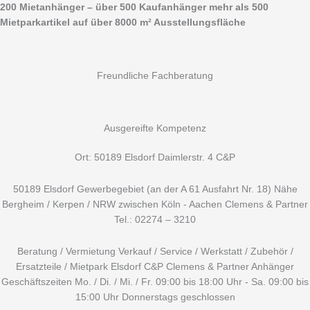
Zum
Suchen
200 Mietanhänger – über 500 Kaufanhänger mehr als 500
Inhalt
nach:
Mietparkartikel auf über 8000 m² Ausstellungsfläche
springen
Freundliche Fachberatung
Ausgereifte Kompetenz
Ort: 50189 Elsdorf Daimlerstr. 4 C&P
50189 Elsdorf Gewerbegebiet (an der A 61 Ausfahrt Nr. 18) Nähe
Bergheim / Kerpen / NRW zwischen Köln - Aachen Clemens & Partner
Tel.: 02274 – 3210
Beratung / Vermietung Verkauf / Service / Werkstatt / Zubehör /
Ersatzteile / Mietpark Elsdorf C&P Clemens & Partner Anhänger
Geschäftszeiten Mo. / Di. / Mi. / Fr. 09:00 bis 18:00 Uhr - Sa. 09:00 bis
15:00 Uhr Donnerstags geschlossen