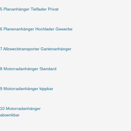
inkl.
5 Plananhänger Tieflader Privat
100
km/h
Riffelblechboden
6 Planenanhänger Hochlader Gewerbe
+
Alufelgen
Menge
7 Allzwecktransporter Gartenanhänger
8 Motorradanhänger Standard
9 Motorradanhänger kippbar
10 Motorradanhänger
absenkbar