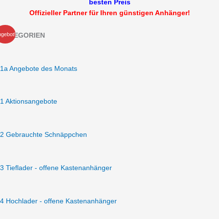
besten Preis
Offizieller Partner für Ihren günstigen Anhänger!
Ursprünglicher
Aktueller
*LORGANO
gebot!
KATEGORIEN
Preis
Preis
Groß
war:
ist:
Aero
15.450,00 €
12.770,00 €.
1800
1a Angebote des Monats
GfK
Anhänger
1800
1 Aktionsangebote
kg
gebremst
schwarz
2 Gebrauchte Schnäppchen
3300
x
1820
3 Tieflader - offene Kastenanhänger
x
1580
Motorradanhänger
4 Hochlader - offene Kastenanhänger
geschlossen
Auffahrrampe