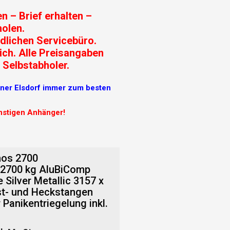
n – Brief erhalten –
olen.
dlichen Servicebüro.
ich. Alle Preisangaben
 Selbstabholer.
r Elsdorf immer zum besten
ünstigen Anhänger!
os 2700
 2700 kg AluBiComp
Silver Metallic 3157 x
st- und Heckstangen
 Panikentriegelung inkl.