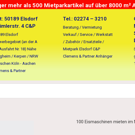
r mehr als 500 Mietparkartikel auf über 8000 m² 
t: 50189 Elsdorf
Tel.: 02274 – 3210
imlerstr. 4 C&P
Beratung / Vermietung
89 Elsdorf
Verkauf / Service / Werkstatt
erbegebiet (an der A
/ Zubehör / Ersatzteile /
Ausfahrt Nr. 18) Nähe
Mietpark Elsdorf C&P
gheim / Kerpen / NRW
Clemens & Partner Anhänger
schen Köln - Aachen
mens & Partner
100 Eismaschinen mieten im M