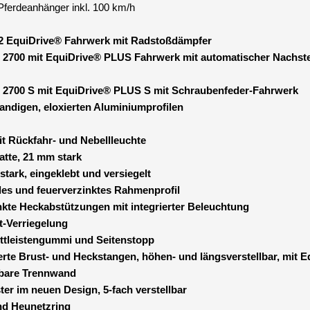
Pferdeanhänger inkl. 100 km/h
x
2364
12 EquiDrive® Fahrwerk mit Radstoßdämpfer
Brust-
 2700 mit EquiDrive® PLUS Fahrwerk mit automatischer Nachst
und
Heckstangen
 2700 S mit EquiDrive® PLUS S mit Schraubenfeder-Fahrwerk
höhenverstellbar
ndigen, eloxierten Aluminiumprofilen
Panikentriegelung
inkl.
it Rückfahr- und Nebellleuchte
100
tte, 21 mm stark
km/h
ark, eingeklebt und versiegelt
Menge
es und feuerverzinktes Rahmenprofil
nkte Heckabstützungen mit integrierter Beleuchtung
t-Verriegelung
ittleistengummi und Seitenstopp
erte Brust- und Heckstangen, höhen- und längsverstellbar, mit
lbare Trennwand
ter im neuen Design, 5-fach verstellbar
nd Heunetzring