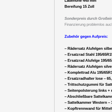
Ladehöhe 445 mm
Bereifung 15 Zoll
Sonderpreis durch Großein
Finanzierung problemlos auc
Zubehör gegen Aufpreis:
– Rädersatz Alufelgen silber
– Ersatzrad Stahl 195/65R1
– Ersatzrad Alufelge 195/6
– Rädersatz Alufelgen silver
– Komplettrad Alu 195/65R1
– Ersatzradhalter lose – 65
– Trittschutzgummi für Sat
– Seitenpolsterung links + 
– Abschließbare Sattelkamm
– Sattelkammer Western – 1
– Kopftrennwand für Mittel