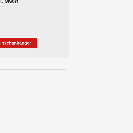
kl. MwSt.
unschanhänger