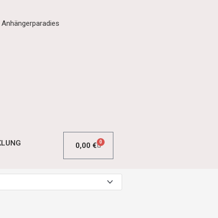
m Anhängerparadies
KLUNG
0
0,00
€
WARENKORB