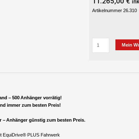
11.265,00
€
in
Artikelnummer 26.310
HUMBAUR
Mein W
Xanthos
2700
Aluseitenwände
2700
kg
AluBiComp
Boden
and – 500 Anhänger vorrätig!
Polyhaube
und immer zum besten Preis!
Silver
Metallic
 Anhänger günstig zum besten Preis.
3157
x
 EquiDrive® PLUS Fahrwerk
1714