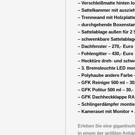
– Verschleißmatte hinten lo
– Sattelkammer mit auszieh
– Trennwand mit Holzplatte
– durchgehende Boxenstang
– Sattelablage außen für 2 S
– schwenkbare Sattelablage 
– Dachfenster – 270,- Euro
– Fohlengitter – 430,- Euro
– Hecktüre dreh- und schw
– 3. Bremsleuchte LED mont
– Polyhaube andere Farbe –
– GFK Reiniger 500 ml – 30
– GFK Politur 500 ml – 30,-
– GFK Dachheckklappe RAL
– Schlingerdämpfer montier
– Kameraset mit Monitor + 
Erleben Sie eine gigantisc
in einem der größten Anhä