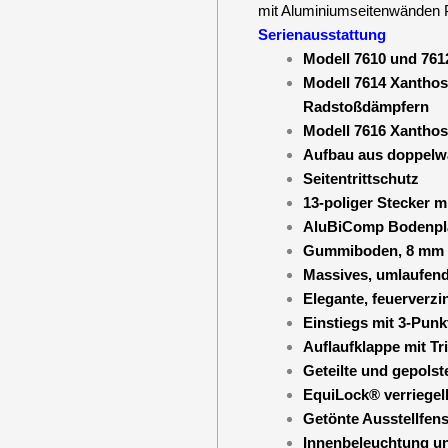
mit Aluminiumseitenwänden
Serienausstattung
Modell 7610 und 76
Modell 7614 Xanthos
Radstoßdämpfern
Modell 7616 Xanthos
Aufbau aus doppelwa
Seitentrittschutz
13-poliger Stecker m
AluBiComp Bodenpla
Gummiboden, 8 mm st
Massives, umlaufend
Elegante, feuerverzi
Einstiegs mit 3-Punk
Auflaufklappe mit Tr
Geteilte und gepolst
EquiLock® verriege
Getönte Ausstellfens
Innenbeleuchtung u