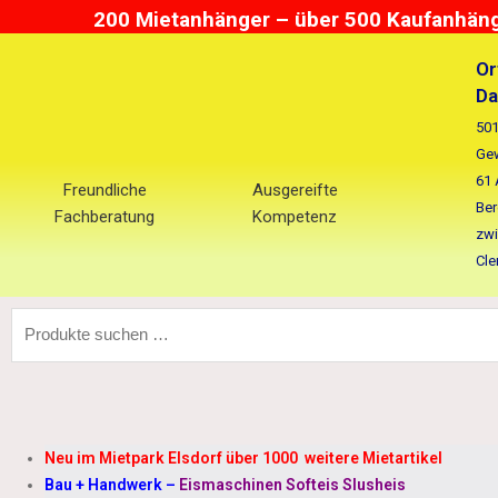
Zum
200 Mietanhänger – über 500 Kaufanhänge
Inhalt
springen
Or
Da
501
Gew
61 
Freundliche
Ausgereifte
Ber
Fachberatung
Kompetenz
zwi
Cle
Suchen
nach:
Neu im Mietpark Elsdorf über 1000 weitere Mietartikel
Bau + Handwerk
–
Eismaschinen Softeis Slusheis