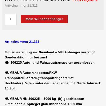
Preis
Pre
Artikelnummer 21.311
war:
ist:
12.634,23 €
11.
HUMBAUR
Mein Wunschanhänger
HN
306225
GR
Autotransporter/Fahrzeugtransporter
Artikelnummer 21.311
geschlossener
Hochlader
Großausstellung im Rheinland – 500 Anhänger vorrätig!
3000
Sonderaktion nur bei uns!
kg
HN 306225 Auto- und Fahrzeugtransporter geschlossen
doppelachser
10
HUMBAUR Autotransporter/PKW
Zoll
Transporter/Fahrzeugtransporter gebremst
Niederfahrwerk
Hochlader (Reifen unter der Ladefläche) mit Niederfahrwerk
6220
10 Zoll
x
2470
HUMBAUR HN 306225 – 3000 kg (b) geschlossen
x
– mit Plane & Spriegel grau Innenhöhe 1800 mm
1800