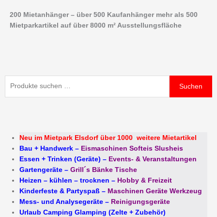
Zum
200 Mietanhänger – über 500 Kaufanhänger mehr als 500
Inhalt
Mietparkartikel auf über 8000 m² Ausstellungsfläche
springen
Suchen
Suchen
nach:
Neu im Mietpark Elsdorf über 1000 weitere Mietartikel
Bau + Handwerk
–
Eismaschinen Softeis Slusheis
Essen + Trinken (Geräte)
–
Events- & Veranstaltungen
Gartengeräte
–
Grill´s Bänke Tische
Heizen – kühlen – trocknen
–
Hobby & Freizeit
Kinderfeste & Partyspaß
–
Maschinen Geräte Werkzeug
Mess- und Analysegeräte
–
Reinigungsgeräte
Urlaub Camping Glamping (Zelte + Zubehör)