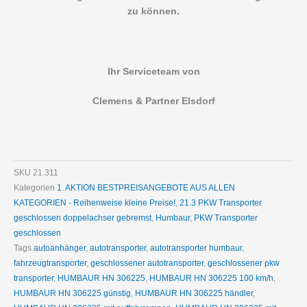
zu können.
Ihr Serviceteam von
Clemens & Partner Elsdorf
SKU
21.311
Kategorien
1. AKTION BESTPREISANGEBOTE AUS ALLEN
KATEGORIEN - Reihenweise kleine Preise!
,
21.3 PKW Transporter
geschlossen doppelachser gebremst
,
Humbaur
,
PKW Transporter
geschlossen
Tags
autoanhänger
,
autotransporter
,
autotransporter humbaur
,
fahrzeugtransporter
,
geschlossener autotransporter
,
geschlossener pkw
transporter
,
HUMBAUR HN 306225
,
HUMBAUR HN 306225 100 km/h
,
HUMBAUR HN 306225 günstig
,
HUMBAUR HN 306225 händler
,