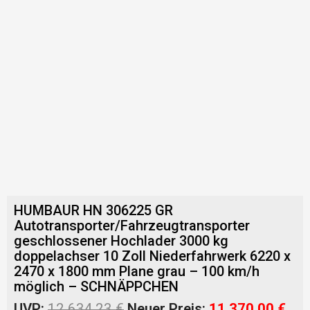
HUMBAUR HN 306225 GR
Autotransporter/Fahrzeugtransporter
geschlossener Hochlader 3000 kg
doppelachser 10 Zoll Niederfahrwerk 6220 x
2470 x 1800 mm Plane grau – 100 km/h
möglich – SCHNÄPPCHEN
Ursprünglicher
Akt
UVP:
12.634,23
€
Neuer Preis:
11.370,00
€