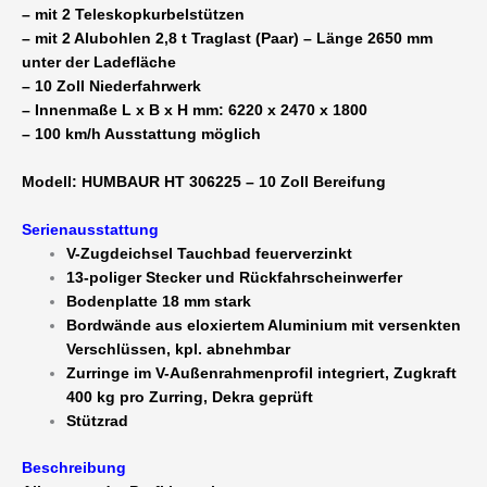
– mit 2 Teleskopkurbelstützen
mm
– mit 2 Alubohlen 2,8 t Traglast (Paar) – Länge 2650 mm
Plane
unter der Ladefläche
grau
– 10 Zoll Niederfahrwerk
-
– Innenmaße L x B x H mm: 6220 x 2470 x 1800
100
– 100 km/h Ausstattung möglich
km/h
möglich
Modell: HUMBAUR HT 306225 – 10 Zoll Bereifung
-
SCHNÄPPCHEN
Serienausstattung
Menge
V-Zugdeichsel Tauchbad feuerverzinkt
13-poliger Stecker und Rückfahrscheinwerfer
Bodenplatte 18 mm stark
Bordwände aus eloxiertem Aluminium mit versenkten
Verschlüssen, kpl. abnehmbar
Zurringe im V-Außenrahmenprofil integriert, Zugkraft
400 kg pro Zurring, Dekra geprüft
Stützrad
Beschreibung