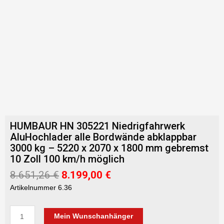
HUMBAUR HN 305221 Niedrigfahrwerk
AluHochlader alle Bordwände abklappbar
3000 kg – 5220 x 2070 x 1800 mm gebremst
10 Zoll 100 km/h möglich
Ursprünglicher
Aktueller
8.651,26
€
8.199,00
€
Preis
Preis
Artikelnummer 6.36
war:
ist:
8.651,26 €
8.199,00 €.
HUMBAUR
Mein Wunschanhänger
HN