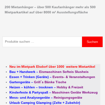
Zum
200 Mietanhänger – über 500 Kaufanhänger mehr als 500
Inhalt
Mietparkartikel auf über 8000 m² Ausstellungsfläche
springen
Suchen
Suchen
nach:
Neu im Mietpark Elsdorf über 1000 weitere Mietartikel
Bau + Handwerk
–
Eismaschinen Softeis Slusheis
Essen + Trinken (Geräte)
–
Events- & Veranstaltungen
Gartengeräte
–
Grill´s Bänke Tische
Heizen – kühlen – trocknen
–
Hobby & Freizeit
Kinderfeste & Partyspaß
–
Maschinen Geräte Werkzeug
Mess- und Analysegeräte
–
Reinigungsgeräte
Urlaub Camping Glamping (Zelte + Zubehör)