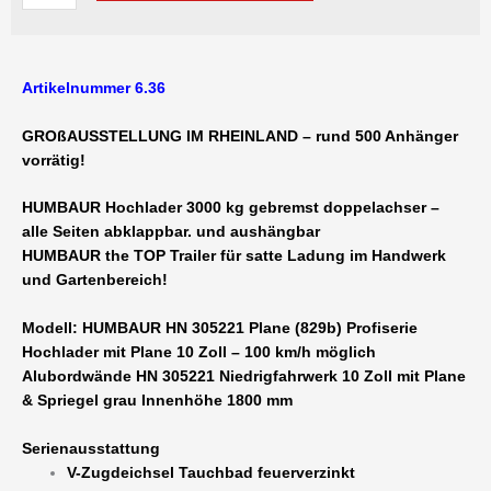
305221
Niedrigfahrwerk
AluHochlader
Artikelnummer 6.36
alle
Bordwände
GROßAUSSTELLUNG IM RHEINLAND – rund 500 Anhänger
abklappbar
vorrätig!
3000
kg
HUMBAUR Hochlader 3000 kg gebremst doppelachser –
–
alle Seiten abklappbar. und aushängbar
5220
HUMBAUR the TOP Trailer für satte Ladung im Handwerk
x
und Gartenbereich!
2070
x
Modell: HUMBAUR HN 305221 Plane (829b) Profiserie
1800
Hochlader mit Plane 10 Zoll – 100 km/h möglich
mm
Alubordwände HN 305221 Niedrigfahrwerk 10 Zoll mit Plane
gebremst
& Spriegel grau Innenhöhe 1800 mm
10
Zoll
Serienausstattung
100
V-Zugdeichsel Tauchbad feuerverzinkt
km/h