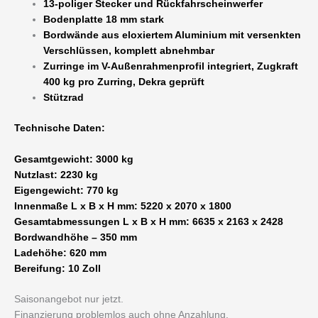
13-poliger Stecker und Rückfahrscheinwerfer
möglich
Bodenplatte 18 mm stark
Menge
Bordwände aus eloxiertem Aluminium mit versenkten
Verschlüssen, komplett abnehmbar
Zurringe im V-Außenrahmenprofil integriert, Zugkraft
400 kg pro Zurring, Dekra geprüft
Stützrad
Technische Daten:
Gesamtgewicht: 3000 kg
Nutzlast: 2230 kg
Eigengewicht: 770 kg
Innenmaße L x B x H mm: 5220 x 2070 x 1800
Gesamtabmessungen L x B x H mm: 6635 x 2163 x 2428
Bordwandhöhe – 350 mm
Ladehöhe: 620 mm
Bereifung: 10 Zoll
Saisonangebot nur jetzt.
Finanzierung problemlos auch ohne Anzahlung.