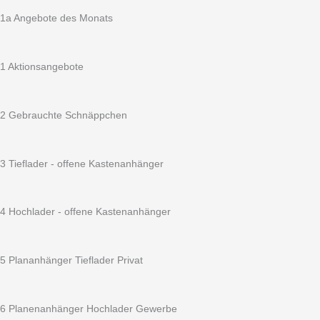
war:
ist:
752515
4.247,11 €
3.950,00 €.
S
1a Angebote des Monats
Motorradanhänger
absenkbar
750
1 Aktionsangebote
kg
ungebremst
2510
2 Gebrauchte Schnäppchen
x
1565
x
3 Tieflader - offene Kastenanhänger
150
-
13
4 Hochlader - offene Kastenanhänger
Zoll
Bereifung
100
5 Plananhänger Tieflader Privat
km/h
geeignet
Menge
6 Planenanhänger Hochlader Gewerbe