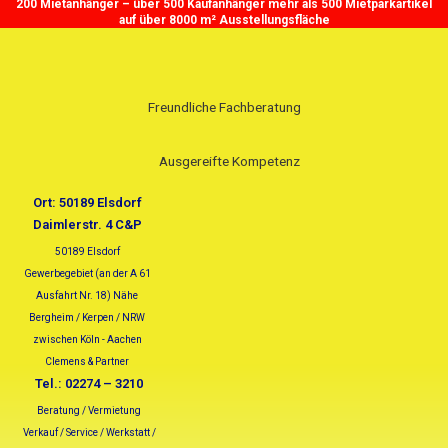
200 Mietanhänger – über 500 Kaufanhänger mehr als 500 Mietparkartikel
Zum
Suchen
auf über 8000 m² Ausstellungsfläche
Inhalt
nach:
springen
Freundliche Fachberatung
Ausgereifte Kompetenz
Ort: 50189 Elsdorf
Daimlerstr. 4 C&P
50189 Elsdorf
Gewerbegebiet (an der A 61
Ausfahrt Nr. 18) Nähe
Bergheim / Kerpen / NRW
zwischen Köln - Aachen
Clemens & Partner
Tel.: 02274 – 3210
Beratung / Vermietung
Verkauf / Service / Werkstatt /