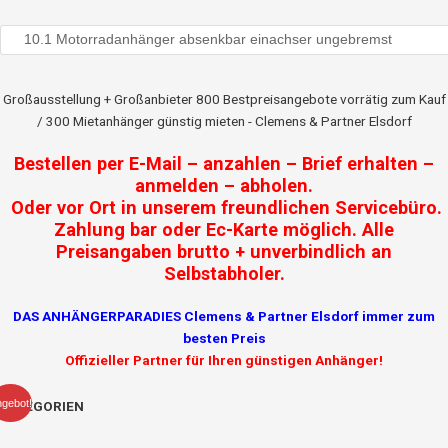
Großausstellung + Großanbieter 800 Bestpreisangebote vorrätig zum Kauf
/ 300 Mietanhänger günstig mieten - Clemens & Partner Elsdorf
Bestellen per E-Mail – anzahlen – Brief erhalten –
anmelden – abholen.
Oder vor Ort in unserem freundlichen Servicebüro.
Zahlung bar oder Ec-Karte möglich. Alle
Preisangaben brutto + unverbindlich an
Selbstabholer.
DAS ANHÄNGERPARADIES Clemens & Partner Elsdorf immer zum
besten Preis
Offizieller Partner für Ihren günstigen Anhänger!
Ursprünglicher
Aktueller
HUMBAUR
gebot!
KATEGORIEN
Preis
Preis
HKT