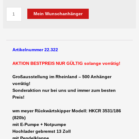
7.390,00 €
6.375,
wm
Mein Wunschanhänger
meyer
Rückwärtskipper
HKCR
3531/186
-
Artikelnummer 22.322
3500
kg
AKTION BESTPREIS NUR GÜLTIG solange vorrätig!
3190
x
Großausstellung im Rheinland – 500 Anhänger
1860
vorrätig!
x
Sonderaktion nur bei uns und immer zum besten
330
Preis!
-
13
wm meyer Rückwärtskipper Modell: HKCR 3531/186
Zoll
(820b)
E-
mit E-Pumpe + Notpumpe
Pumpe
Hochlader gebremst 13 Zoll
+
mit Pendelklappe