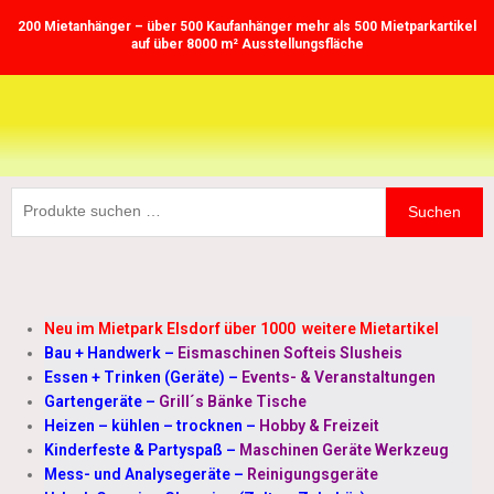
Zum
200 Mietanhänger – über 500 Kaufanhänger mehr als 500 Mietparkartikel
Inhalt
auf über 8000 m² Ausstellungsfläche
springen
Suchen
Suchen
nach:
Neu im Mietpark Elsdorf über 1000 weitere Mietartikel
Bau + Handwerk
–
Eismaschinen Softeis Slusheis
Essen + Trinken (Geräte)
–
Events- & Veranstaltungen
Gartengeräte
–
Grill´s Bänke Tische
Heizen – kühlen – trocknen
–
Hobby & Freizeit
Kinderfeste & Partyspaß
–
Maschinen Geräte Werkzeug
Mess- und Analysegeräte
–
Reinigungsgeräte