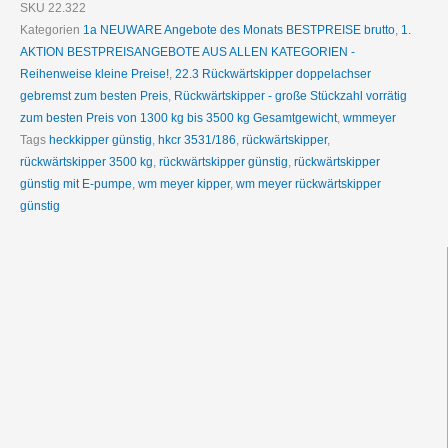
SKU
22.322
Kategorien
1a NEUWARE Angebote des Monats BESTPREISE brutto
,
1.
AKTION BESTPREISANGEBOTE AUS ALLEN KATEGORIEN -
Reihenweise kleine Preise!
,
22.3 Rückwärtskipper doppelachser
gebremst zum besten Preis
,
Rückwärtskipper - große Stückzahl vorrätig
zum besten Preis von 1300 kg bis 3500 kg Gesamtgewicht
,
wmmeyer
Tags
heckkipper günstig
,
hkcr 3531/186
,
rückwärtskipper
,
rückwärtskipper 3500 kg
,
rückwärtskipper günstig
,
rückwärtskipper
günstig mit E-pumpe
,
wm meyer kipper
,
wm meyer rückwärtskipper
günstig