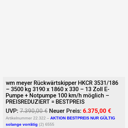
wm meyer Rückwärtskipper HKCR 3531/186
– 3500 kg 3190 x 1860 x 330 – 13 Zoll E-
Pumpe + Notpumpe 100 km/h möglich –
PREISREDUZIERT = BESTPREIS
Ursprünglicher
Aktuel
UVP:
7.390,00
€
Neuer Preis:
6.375,00
€
Preis
Preis
Artikelnummer 22.322 –
AKTION BESTPREIS NUR GÜLTIG
war:
ist:
solange vorrätig
(2) 6555