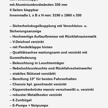
Notpumpe
mit Aluminiumbordwänden 330 mm
100
4 Seiten klappbar
km/h
Innenmaße L x B x H mm: 3190 x 1860 x 330
möglich
-
– Sicherheitskugelkupplung mit Verschleiss- u.
PREISREDUZIERT
Sicherungsanzeige
=
– Hochwertige Auflaufbremse mit Rückfahrautomatik
BESTPREIS
– V-Deichsel verzinkt
Menge
– mit Pendelklappe hinten
– Qualitätsachse wartungsarm und verzinkt mit
Gummifederung
– Beleuchtung in Leuchtenträger
– Nebelschlussleuchte und Rückfahrscheinwerfer
– stabiles Stützrad verstärkt
– Bereifung 13″ für bestes Fahrverhalten
– Chassis kpl. geschraubt verzinkt
– Kipperoberbrücke massiv verschweißt u. verzinkt
– robuster Metallboden verzinkt
– 6 Zurrbügel
– E-Pumpe + Notpumpe