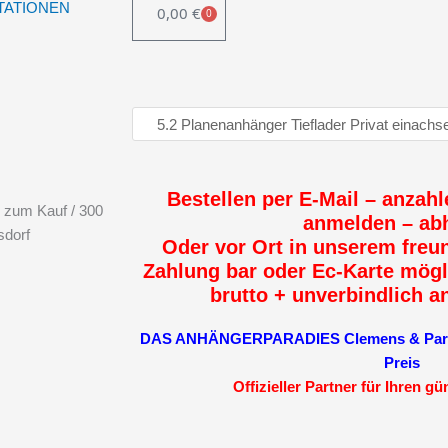
TATIONEN
0,00
€
0
WARENKORB
Bestellen per E-Mail – anzahl
 zum Kauf / 300
anmelden – ab
sdorf
Oder vor Ort in unserem freun
Zahlung bar oder Ec-Karte mögl
brutto + unverbindlich a
DAS ANHÄNGERPARADIES Clemens & Partne
Preis
Offizieller Partner für Ihren g