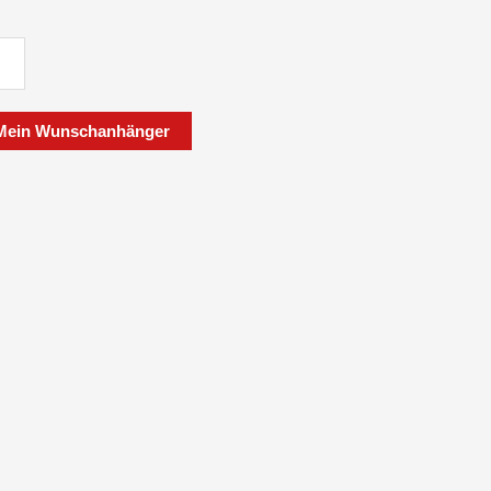
STIG
MA
Mein Wunschanhänger
B
enanhänger
emst
NE
HWARZ