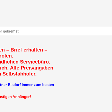
en – Brief erhalten –
holen.
dlichen Servicebüro.
ich. Alle Preisangaben
n Selbstabholer.
r Elsdorf immer zum besten
ünstigen Anhänger!