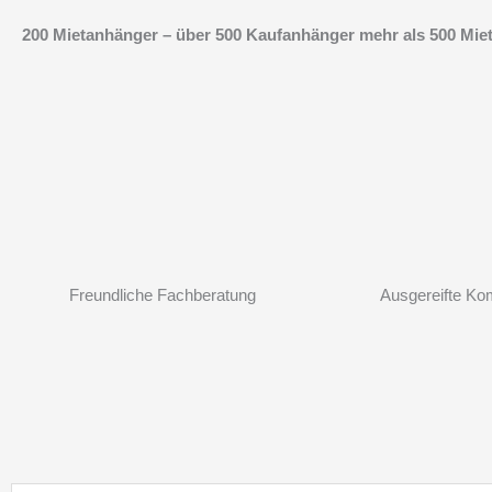
Zum
200 Mietanhänger – über 500 Kaufanhänger mehr als 500 Mietp
Inhalt
springen
Freundliche Fachberatung
Ausgereifte Ko