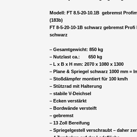
Modell: FT 8.5-20-10.1B gebremst Profimo
(183b)
FT 8-5-20-10-1B schwarz gebremst Profi
schwarz
– Gesamtgewicht: 850 kg
– Nutzlast ca.: 650 kg
– L x B x H mm: 2070 x 1080 x 1300
– Plane & Spriegel schwarz 1000 mm = 
– Stoßdämpfer montiert für 100 km/h
– Stützrad mit Halterung
– stabile V-Deichsel
– Ecken verstärkt
– Bordwände versteift
– gebremst
– 13 Zoll Bereifung
– Spriegelgestell verschraubt – daher ze