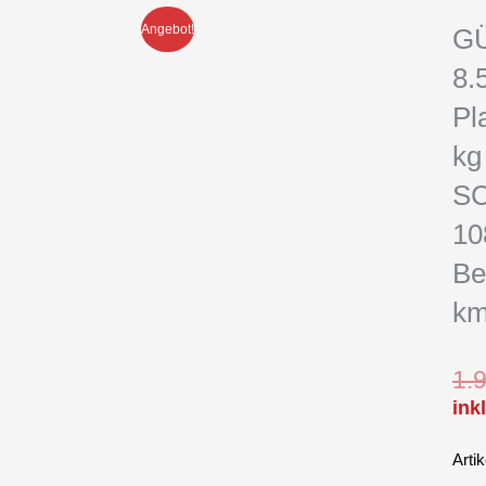
Angebot!
G
8.
Pl
kg
SC
10
Be
km
1.
ink
Arti