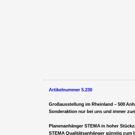
1300
-
13
Zoll
Bere
inkl.
100
km/
FSK
B
Men
Artikelnummer 5.230
Großausstellung im Rheinland – 500 Anh
Sonderaktion nur bei uns und immer zum
Planenanhänger STEMA in hoher Stückzah
STEMA Qualitätsanhänger günstig zum b