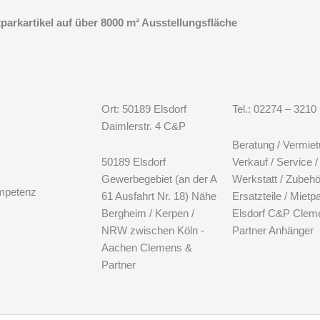
arkartikel auf über 8000 m² Ausstellungsfläche
Ort: 50189 Elsdorf
Tel.: 02274 – 3210
Daimlerstr. 4 C&P
Beratung / Vermie
50189 Elsdorf
Verkauf / Service /
Gewerbegebiet (an der A
Werkstatt / Zubehö
mpetenz
61 Ausfahrt Nr. 18) Nähe
Ersatzteile / Mietp
Bergheim / Kerpen /
Elsdorf C&P Clem
NRW zwischen Köln -
Partner Anhänger
Aachen Clemens &
Partner