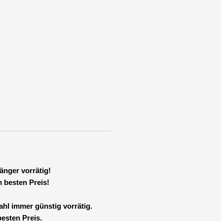
ifung
h
ge
änger vorrätig!
 besten Preis!
l immer günstig vorrätig.
esten Preis.