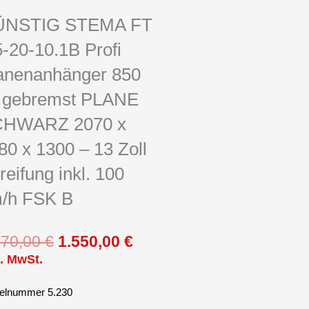
ÜNSTIG STEMA FT
5-20-10.1B Profi
anenanhänger 850
 gebremst PLANE
HWARZ 2070 x
80 x 1300 – 13 Zoll
reifung inkl. 100
/h FSK B
Ursprünglicher
Aktueller
970,00
€
1.550,00
€
Preis
Preis
l. MwSt.
war:
ist:
1.970,00 €
1.550,00 €.
kelnummer 5.230