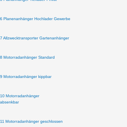
2000
mm
-
6 Planenanhänger Hochlader Gewerbe
100
km/h
möglich
7 Allzwecktransporter Gartenanhänger
Menge
8 Motorradanhänger Standard
9 Motorradanhänger kippbar
10 Motorradanhänger
absenkbar
11 Motorradanhänger geschlossen