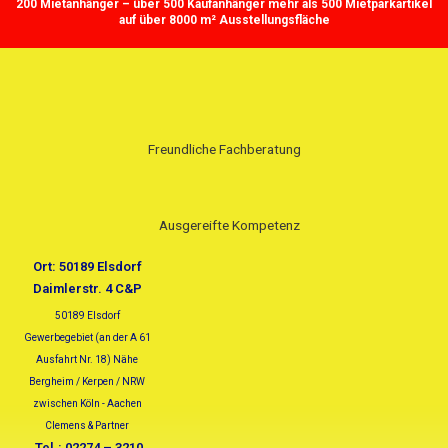
200 Mietanhänger – über 500 Kaufanhänger mehr als 500 Mietparkartikel
Zum
Suchen
auf über 8000 m² Ausstellungsfläche
Inhalt
nach:
springen
Freundliche Fachberatung
Ausgereifte Kompetenz
Ort: 50189 Elsdorf
Daimlerstr. 4 C&P
50189 Elsdorf
Gewerbegebiet (an der A 61
Ausfahrt Nr. 18) Nähe
Bergheim / Kerpen / NRW
zwischen Köln - Aachen
Clemens & Partner
Tel.: 02274 – 3210