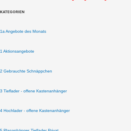
wm
KATEGORIEN
meyer
TIEFKÜHLANHÄNGER
(TK)
1a Angebote des Monats
doppelachser
AZK
2740/180
1 Aktionsangebote
100/100
günstig
bis
2 Gebrauchte Schnäppchen
minus
18°C
-
3 Tieflader - offene Kastenanhänger
2700
kg
3948
4 Hochlader - offene Kastenanhänger
x
1796
x
5 Plananhänger Tieflader Privat