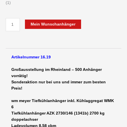
(1)
wm
Mein Wunschanhänger
meyer
TIEFKÜHLANHÄNGER
(TK)
doppelachser
AZK
Artikelnummer 16.19
2730/146
60/60
Großausstellung im Rheinland – 500 Anhänger
günstig
vorrätig!
bis
Sonderaktion nur bei uns und immer zum besten
minus
Preis!
20°C
INKL.
wm meyer Tiefkühlanhänger inkl. Kühlaggregat WMK
TIEFKÜHLAGGREGAT-
6
2700
Tiefkühlanhänger AZK 2730/146
(1341b) 2700 kg
kg
doppelachser
2948
Ladevolumen 8,58 cbm
x