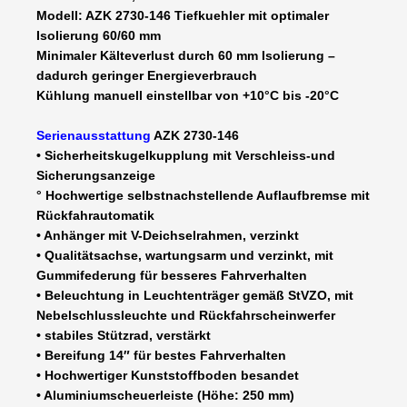
Modell: AZK 2730-146 Tiefkuehler mit optimaler
1446
Isolierung 60/60 mm
x
Minimaler Kälteverlust durch 60 mm Isolierung –
2000
dadurch geringer Energieverbrauch
mm
Kühlung manuell einstellbar von +10°C bis -20°C
-
100
Serienausstattung
AZK 2730-146
km/h
• Sicherheitskugelkupplung mit Verschleiss-und
möglich
Sicherungsanzeige
Menge
° Hochwertige selbstnachstellende Auflaufbremse mit
Rückfahrautomatik
• Anhänger mit V-Deichselrahmen, verzinkt
• Qualitätsachse, wartungsarm und verzinkt, mit
Gummifederung für besseres Fahrverhalten
• Beleuchtung in Leuchtenträger gemäß StVZO, mit
Nebelschlussleuchte und Rückfahrscheinwerfer
• stabiles Stützrad, verstärkt
• Bereifung 14″ für bestes Fahrverhalten
• Hochwertiger Kunststoffboden besandet
• Aluminiumscheuerleiste (Höhe: 250 mm)