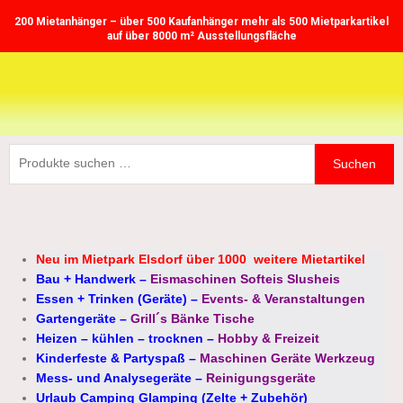
Zum
200 Mietanhänger – über 500 Kaufanhänger mehr als 500 Mietparkartikel
Inhalt
auf über 8000 m² Ausstellungsfläche
springen
Suchen
Suchen
nach:
Neu im Mietpark Elsdorf über 1000 weitere Mietartikel
Bau + Handwerk
–
Eismaschinen Softeis Slusheis
Essen + Trinken (Geräte)
–
Events- & Veranstaltungen
Gartengeräte
–
Grill´s Bänke Tische
Heizen – kühlen – trocknen
–
Hobby & Freizeit
Kinderfeste & Partyspaß
–
Maschinen Geräte Werkzeug
Mess- und Analysegeräte
–
Reinigungsgeräte
Urlaub Camping Glamping (Zelte + Zubehör)