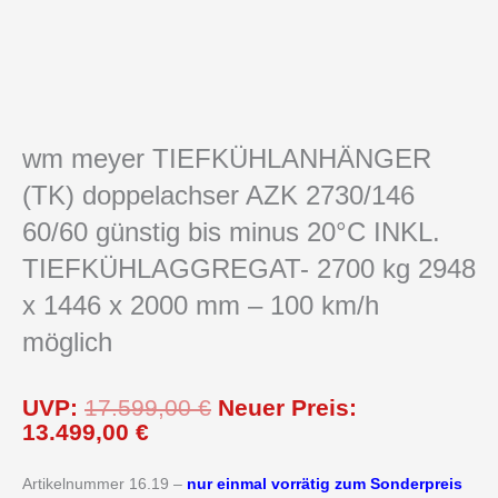
wm meyer TIEFKÜHLANHÄNGER
(TK) doppelachser AZK 2730/146
60/60 günstig bis minus 20°C INKL.
TIEFKÜHLAGGREGAT- 2700 kg 2948
x 1446 x 2000 mm – 100 km/h
möglich
Aktueller
Ursprünglicher
UVP:
17.599,00
€
Neuer Preis:
Preis
Preis
13.499,00
€
ist:
war:
13.499,00 €.
17.599,00 €
Artikelnummer 16.19 –
nur einmal vorrätig zum Sonderpreis