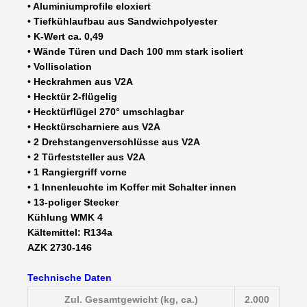
• Aluminiumprofile eloxiert
• Tiefkühlaufbau aus Sandwichpolyester
• K-Wert ca. 0,49
• Wände Türen und Dach 100 mm stark isoliert
• Vollisolation
• Heckrahmen aus V2A
• Hecktür 2-flügelig
• Hecktürflügel 270° umschlagbar
• Hecktürscharniere aus V2A
• 2 Drehstangenverschlüsse aus V2A
• 2 Türfeststeller aus V2A
• 1 Rangiergriff vorne
• 1 Innenleuchte im Koffer mit Schalter innen
• 13-poliger Stecker
Kühlung WMK 4
Kältemittel: R134a
AZK 2730-146
Technische Daten
Zul. Gesamtgewicht (kg, ca.)
2.000