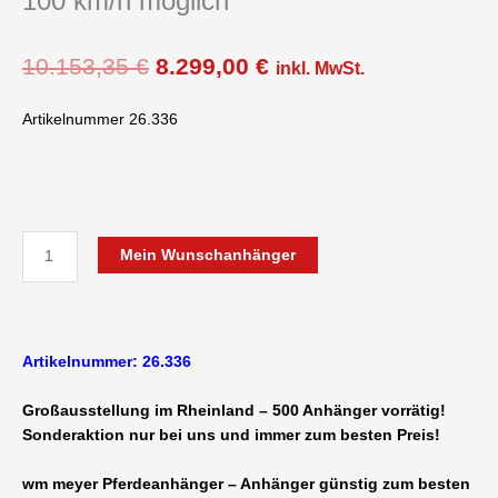
100 km/h möglich
Ursprünglicher
Aktueller
10.153,35
€
8.299,00
€
inkl. MwSt.
Preis
Preis
war:
ist:
Artikelnummer 26.336
10.153,35 €
8.299,00 €.
wm
Mein Wunschanhänger
meyer
Arizona
Alu
2000
Artikelnummer: 26.336
kg
doppelachser
Großausstellung im Rheinland – 500 Anhänger vorrätig!
-
Sonderaktion nur bei uns und immer zum besten Preis!
2er
Pferdeanhänger
wm meyer Pferdeanhänger – Anhänger günstig zum besten
3050