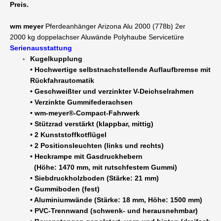
Preis.
x
1660
wm meyer
Pferdeanhänger Arizona Alu 2000 (778b) 2er
x
2000 kg doppelachser Aluwände Polyhaube Servicetüre
2300
Serienausstattung
Aluwände
Kugelkupplung
Gummiboden
• Hochwertige selbstnachstellende Auflaufbremse mit
Polyhaube
Rückfahrautomatik
Servicetüre
• Geschweißter und verzinkter V-Deichselrahmen
-
• Verzinkte Gummifederachsen
100
• wm-meyer®-Compact-Fahrwerk
km/h
• Stützrad verstärkt (klappbar, mittig)
möglich
• 2 Kunststoffkotflügel
Menge
• 2 Positionsleuchten (links und rechts)
• Heckrampe mit Gasdruckhebern
(Höhe: 1470 mm, mit rutschfestem Gummi)
• Siebdruckholzboden (Stärke: 21 mm)
• Gummiboden (fest)
• Aluminiumwände (Stärke: 18 mm, Höhe: 1500 mm)
• PVC-Trennwand (schwenk- und herausnehmbar)