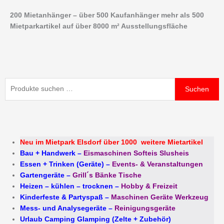
Zum
200 Mietanhänger – über 500 Kaufanhänger mehr als 500
Inhalt
Mietparkartikel auf über 8000 m² Ausstellungsfläche
springen
Suchen
Suchen
nach:
Neu im Mietpark Elsdorf über 1000 weitere Mietartikel
Bau + Handwerk
–
Eismaschinen Softeis Slusheis
Essen + Trinken (Geräte)
–
Events- & Veranstaltungen
Gartengeräte
–
Grill´s Bänke Tische
Heizen – kühlen – trocknen
–
Hobby & Freizeit
Kinderfeste & Partyspaß
–
Maschinen Geräte Werkzeug
Mess- und Analysegeräte
–
Reinigungsgeräte
Urlaub Camping Glamping (Zelte + Zubehör)