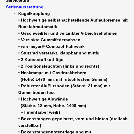
Servicetüre
2200
Serienausstattung
Aluwände
Kugelkupplung
Aluplusboden
• Hochwertige selbstnachstellende Auflaufbremse mit
Polyhaube
Rückfahrautomatik
Servicetüre
• Geschweißter und verzinkter V-Deichselrahmen
-
• Verzinkte Gummifederachsen
100
• wm-meyer®-Compact-Fahrwerk
km/h
• Stützrad verstärkt, klappbar und mittig
möglich
• 2 Kunststoffkotflügel
Menge
• 2 Positionsleuchten (links und rechts)
• Heckrampe mit Gasdruckhebern
(Höhe: 1470 mm, mit rutschfestem Gummi)
• Robuster AluPlusboden (Stärke: 21 mm) mit
Gummiboden fest
• Hochwertige Aluwände
(Stärke: 18 mm, Höhe: 1400 mm)
– Innenfarbe: weiß)
• Boxenstangen gepolstert, vorn und hinten (dreifach
verstellbar)
• Boxenstangennotentriegelung mit