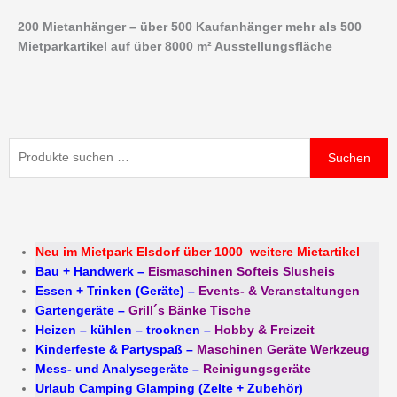
Zum
200 Mietanhänger – über 500 Kaufanhänger mehr als 500
Inhalt
Mietparkartikel auf über 8000 m² Ausstellungsfläche
springen
Suchen
Suchen
nach:
Neu im Mietpark Elsdorf über 1000 weitere Mietartikel
Bau + Handwerk
–
Eismaschinen Softeis Slusheis
Essen + Trinken (Geräte)
–
Events- & Veranstaltungen
Gartengeräte
–
Grill´s Bänke Tische
Heizen – kühlen – trocknen
–
Hobby & Freizeit
Kinderfeste & Partyspaß
–
Maschinen Geräte Werkzeug
Mess- und Analysegeräte
–
Reinigungsgeräte
Urlaub Camping Glamping (Zelte + Zubehör)