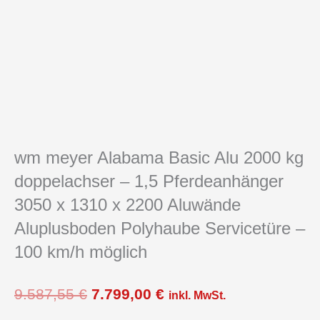
wm meyer Alabama Basic Alu 2000 kg
doppelachser – 1,5 Pferdeanhänger
3050 x 1310 x 2200 Aluwände
Aluplusboden Polyhaube Servicetüre –
100 km/h möglich
Ursprünglicher
Aktueller
9.587,55
€
7.799,00
€
inkl. MwSt.
Preis
Preis