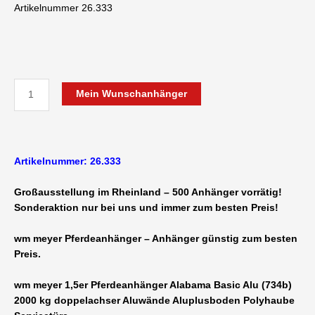
war:
ist:
Artikelnummer 26.333
9.587,55 €
7.799,00 €.
wm
Mein Wunschanhänger
meyer
Alabama
Basic
Alu
Artikelnummer: 26.333
2000
kg
Großausstellung im Rheinland – 500 Anhänger vorrätig!
doppelachser
Sonderaktion nur bei uns und immer zum besten Preis!
-
1,5
wm meyer Pferdeanhänger – Anhänger günstig zum besten
Pferdeanhänger
Preis.
3050
x
wm meyer 1,5er Pferdeanhänger Alabama Basic Alu (734b)
1310
2000 kg doppelachser Aluwände Aluplusboden Polyhaube
x