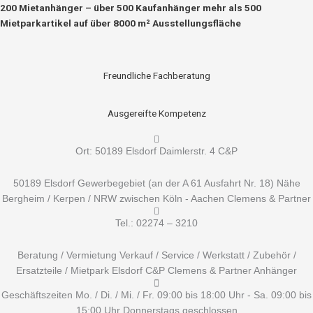
Zum
Suchen
200 Mietanhänger – über 500 Kaufanhänger mehr als 500
Inhalt
nach:
Mietparkartikel auf über 8000 m² Ausstellungsfläche
springen
Freundliche Fachberatung
Ausgereifte Kompetenz
Ort: 50189 Elsdorf Daimlerstr. 4 C&P
50189 Elsdorf Gewerbegebiet (an der A 61 Ausfahrt Nr. 18) Nähe
Bergheim / Kerpen / NRW zwischen Köln - Aachen Clemens & Partner
Tel.: 02274 – 3210
Beratung / Vermietung Verkauf / Service / Werkstatt / Zubehör /
Ersatzteile / Mietpark Elsdorf C&P Clemens & Partner Anhänger
Geschäftszeiten Mo. / Di. / Mi. / Fr. 09:00 bis 18:00 Uhr - Sa. 09:00 bis
15:00 Uhr Donnerstags geschlossen