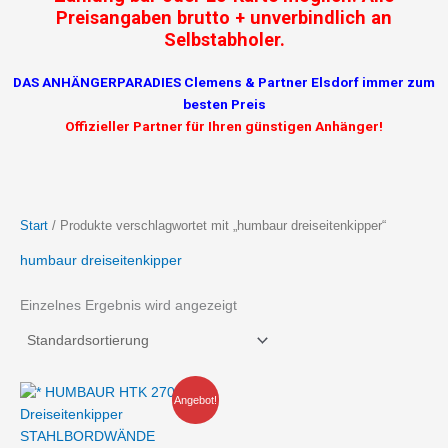
Preisangaben brutto + unverbindlich an
Selbstabholer.
DAS ANHÄNGERPARADIES Clemens & Partner Elsdorf immer zum
besten Preis
Offizieller Partner für Ihren günstigen Anhänger!
Start
/ Produkte verschlagwortet mit „humbaur dreiseitenkipper“
humbaur dreiseitenkipper
Einzelnes Ergebnis wird angezeigt
Ursprünglicher
Aktueller
Angebot!
Preis
Preis
war:
ist:
7.821,49 €
6.599,00 €.