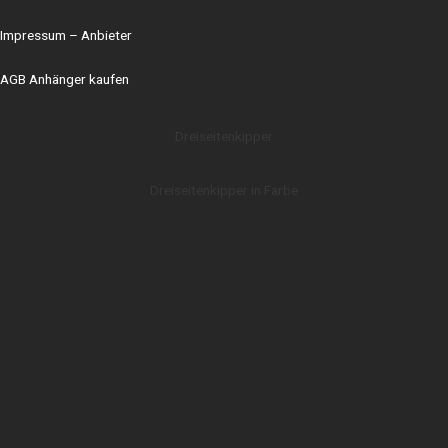
Impressum
– Anbieter
AGB Anhänger kaufen
Dreiseitenkipper
Dreiseitenkipper in Farbe